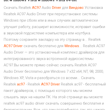
Скачать Realtek
AC
97
Audio
Driver
для
Виндовс
Установка
Realtek AC97 Audio Driver при переустановке системы
Windows при сбоях или в иных случаях автоматически
улучшит работу, расширит возможности, исправит ошибки
в звуковой подсистеме компьютера или ноутбука.
Поэтому сохраните закладку на эту страницу в... Realtek
AC
97
Driver
скачать бесплатно для
Windows
... Realtek AC97
Audio Driver — это установочный комплекс драйверов для
интегрированного звука встроенной аудиосистемы
AC’97.Вы можете прямо сейчас скачать Realtek AC97
Audio Driver бесплатно для Windows 7 x32 x64, NT, 98, 2000,
Windows XP, Vista и разобраться со всеми... Скачать
Realtek
ac
97
- Realtek
AC
97
Driver
Realtek ac97 - бесплатный
пакет драйверов, с помощью которого мы можем
слышать звук на нашем ПК. На этой странице вы можете
realtek ac97 audio driver скачать совершенно бесплатня и
безрегистрации. Все, что вам потребуется, так это нажать