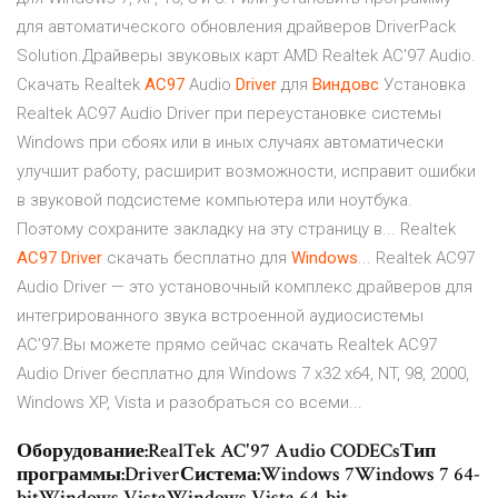
для автоматического обновления драйверов DriverPack
Solution.Драйверы звуковых карт AMD Realtek AC'97 Audio.
Скачать Realtek
AC
97
Audio
Driver
для
Виндовс
Установка
Realtek AC97 Audio Driver при переустановке системы
Windows при сбоях или в иных случаях автоматически
улучшит работу, расширит возможности, исправит ошибки
в звуковой подсистеме компьютера или ноутбука.
Поэтому сохраните закладку на эту страницу в... Realtek
AC
97
Driver
скачать бесплатно для
Windows
... Realtek AC97
Audio Driver — это установочный комплекс драйверов для
интегрированного звука встроенной аудиосистемы
AC’97.Вы можете прямо сейчас скачать Realtek AC97
Audio Driver бесплатно для Windows 7 x32 x64, NT, 98, 2000,
Windows XP, Vista и разобраться со всеми...
Оборудование:RealTek AC'97 Audio CODECsТип
программы:DriverСистема:Windows 7Windows 7 64-
bitWindows VistaWindows Vista 64-bit