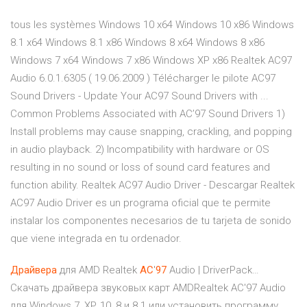
tous les systèmes Windows 10 x64 Windows 10 x86 Windows
8.1 x64 Windows 8.1 x86 Windows 8 x64 Windows 8 x86
Windows 7 x64 Windows 7 x86 Windows XP x86 Realtek AC97
Audio 6.0.1.6305 ( 19.06.2009 ) Télécharger le pilote AC97
Sound Drivers - Update Your AC97 Sound Drivers with ...
Common Problems Associated with AC’97 Sound Drivers 1)
Install problems may cause snapping, crackling, and popping
in audio playback. 2) Incompatibility with hardware or OS
resulting in no sound or loss of sound card features and
function ability. Realtek AC97 Audio Driver - Descargar Realtek
AC97 Audio Driver es un programa oficial que te permite
instalar los componentes necesarios de tu tarjeta de sonido
que viene integrada en tu ordenador.
Драйвера
для AMD Realtek
AC
'
97
Audio | DriverPack…
Скачать драйвера звуковых карт AMDRealtek AC'97 Audio
для Windows 7, XP, 10, 8 и 8.1 или установить программу