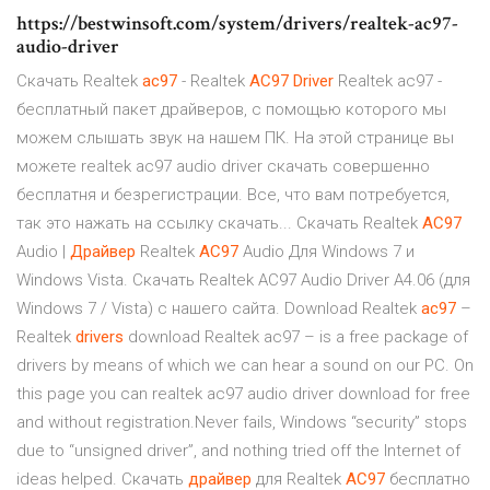
https://bestwinsoft.com/system/drivers/realtek-ac97-
audio-driver
Скачать Realtek
ac
97
- Realtek
AC
97
Driver
Realtek ac97 -
бесплатный пакет драйверов, с помощью которого мы
можем слышать звук на нашем ПК. На этой странице вы
можете realtek ac97 audio driver скачать совершенно
бесплатня и безрегистрации. Все, что вам потребуется,
так это нажать на ссылку скачать... Скачать Realtek
AC
97
Audio |
Драйвер
Realtek
AC
97
Audio Для Windows 7 и
Windows Vista. Скачать Realtek AC97 Audio Driver А4.06 (для
Windows 7 / Vista) с нашего сайта. Download Realtek
ac
97
–
Realtek
drivers
download Realtek ac97 – is a free package of
drivers by means of which we can hear a sound on our PC. On
this page you can realtek ac97 audio driver download for free
and without registration.Never fails, Windows “security” stops
due to “unsigned driver”, and nothing tried off the Internet of
ideas helped. Скачать
драйвер
для Realtek
AC
97
бесплатно