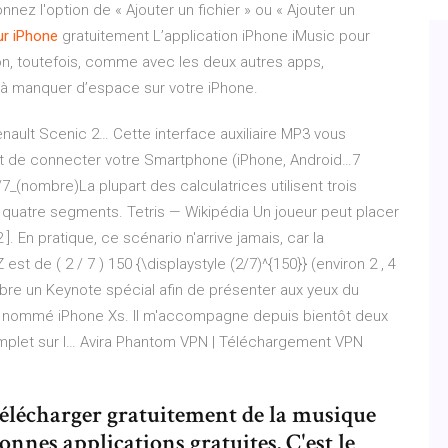
nez l'option de « Ajouter un fichier » ou « Ajouter un
ur
iPhone
gratuitement L’application iPhone iMusic pour
on, toutefois, comme avec les deux autres apps,
à manquer d’espace sur votre iPhone.
nault Scenic 2…
Cette interface auxiliaire MP3 vous
et de connecter votre Smartphone (iPhone, Android…7
7_(nombre)La plupart des calculatrices utilisent trois
ec quatre segments.
Tetris — Wikipédia
Un joueur peut placer
]. En pratique, ce scénario n'arrive jamais, car la
est de ( 2 / 7 ) 150 {\displaystyle (2/7)^{150}} (environ 2 , 4
bre un Keynote spécial afin de présenter aux yeux du
 nommé iPhone Xs. Il m'accompagne depuis bientôt deux
mplet sur l…
Avira Phantom VPN | Téléchargement VPN
lécharger gratuitement de la musique
onnes applications gratuites. C'est le