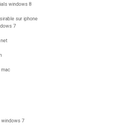
tials windows 8
irable sur iphone
ndows 7
1net
n
s mac
ec windows 7