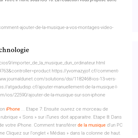
comment-ajouter-de-la-musique-a-vos-montages-video-
chnologie
5cios9/importer_de_la_musique_dun_ordinateur.html
=19763&controller=product https://yvomazyjof.cf/comment-
www.journaldunet.com/solutions/dsi/1182468-ios-13-vers-
tps://atgadudisp.cf/ajouter-manuellement-de-la-musique-l-
m/ios/22590/ajouter-de-la-musique-sur-son-iphone
on
iPhone
... Etape 7: Ensuite ouvrez ce morceau de
ubrique « Sons » sur iTunes doit apparaitre. Etape 8: Dans
e de votre iPhone. Comment transférer
de
la musique
d’un PC
ne Cliquez sur l'onglet « Médias » dans la colonne de haut.