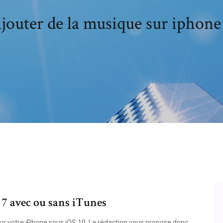
jouter de la musique sur iphone
 7 avec ou sans iTunes
ur votre iPhone sous iOS 10. La rédaction vous propose donc