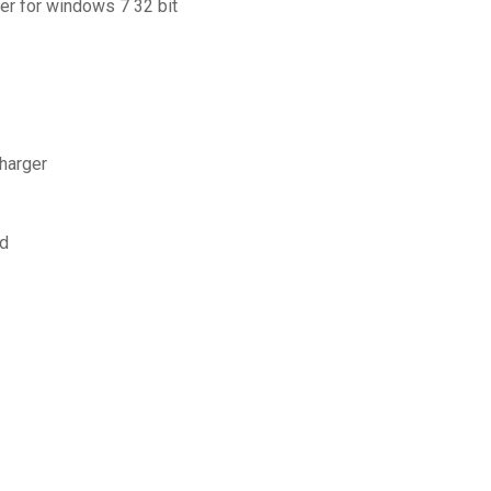
ger for windows 7 32 bit
harger
ed