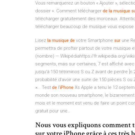
Vous remarquerez un bouton « Ajouter », sélection
dossier ». Comment télécharger
de
la musique
s
télécharger gratuitement des morceaux. Attenti
télécharger beaucoup de musique vous expose 
Lisez
la
musique
de
votre Smartphone
sur
une Re
permettra de profter partout de votre musique 
(nombre) — Wikipédiahttps://fr.wikipedia.org/wiki/
segments, mais sur certaines, 7 est affiché av
jusqu'à 150 tétriminos S ou Z avant de perdre [n 2 
probabilité d'avoir une suite de 150 pièces S ou Z 
×…
Test
de
l'
iPhone
Xs
Apple a tenu le 12 septem
monde son nouveau smartphone, le bizarrement
mois et le moment est venu de faire un point co
gratuit pour une…
Nous vous expliquons comment té
sur votre iPhone grâce à ces très b