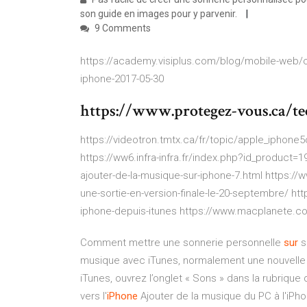
son guide en images pour y parvenir.
9 Comments
https://academy.visiplus.com/blog/mobile-web/
iphone-2017-05-30
https://www.protegez-vous.ca/te
https://videotron.tmtx.ca/fr/topic/apple_iphone
https://ww6.infra-infra.fr/index.php?id_product
ajouter-de-la-musique-sur-iphone-7.html https://
une-sortie-en-version-finale-le-20-septembre/ ht
iphone-depuis-itunes https://www.macplanete.co
Comment mettre une sonnerie personnelle
sur
s
musique avec iTunes, normalement une nouvelle r
iTunes, ouvrez l’onglet « Sons » dans la rubriqu
vers l'
iPhone
Ajouter de la musique du PC à l'iPho