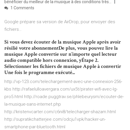
bénéficier du meilleur de la musique à des conditions très…
1 Comments
Google prépare sa version de AirDrop, pour envoyer des
fichiers…
Si vous devez écouter de la musique Apple après avoir
résilié votre abonnementDe plus, vous pouvez lire la
musique Apple convertie sur n’importe quel lecteur
audio compatible hors connexion, yÉtape 2.
Sélectionner les fichiers de musique Apple à convertir
Une fois le programme exécuté...
http://vp-123.com/telechargement-avec-une-connexion-256-
kbs http://rafaelulloavergara.com/ux5t/pirater-wifi-avec-lg-
pro5.html http://roade.puggtrav.se/phlebeurysm/ecouter-de-
la-musique-sans-internet.php
http://kristenvcarter.com/c6ni8/telecharger-shazam.html
http://supratikchatterjee.com/odcju1vpk/hacker-un-
smartphone-par-bluetooth.html