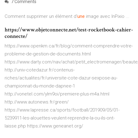
7 Comments
Comment supprimer un élément d'
une
image avec InPixio ...
https://www.objetconnecte.net/test-rocketbook-cahier-
connecte/
https://www.openkm.ca/fr/blog/comment-comprendre-votre-
probleme-de-gestion-de-documents.html
https://www.darty.com/nav/achat/petit_electromenager/beaute_
http://univ-cotedazur.fr/contenus-
riches/actualites/fr/universite-cote-dazur-sexpose-au-
championnat-du-monde-dapnee-1
http://vonetel.com/ylm9oi/premiere-plus-m4a.html
http://www.autonews.fr/green/
https://www.lapresse.ca/sports/football/201909/05/01-
5239911-les-alouettes-veulent-reprendre-la-ou-ils-ont-
laisse.php https://www.geneanet.org/