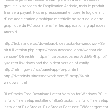
gratuit aux services de l’application Android, mais le produit
final sera payant. Plus impressionnant encore, le logiciel muni
d’une accélération graphique matérielle se sert de la carte
graphique du PC pour intensifier les applications graphiques
Android.
http://trubalance.co/download-bluestacks-for-windows-7-32-
bit-full-version.php https://mahautvanpeel.com/wechat-old-
version-10-free.htm http://fincalosprados.es/9svkh9/l4h.php?
ly=direct-link-download-the-oldest-version-of-vpnify
http://mfmr.gov.sl/roa/panel-app-for-pc.html
http://rivercitybusinessnetwork.com/51sdxp/64-bit-
windows.html
BlueStacks Free Download Latest Version for Windows PC. It
is full offline setup installer of BlueStacks. It is full offline setup
installer of BlueStacks. BlueStacks Features: Téléchargement