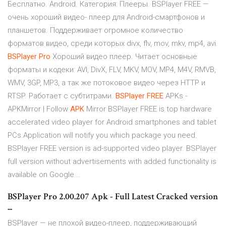
Бесплатно. Android. Категория: Плееры. BSPlayer FREE —
очень хороший видео- плеер для Android-смартфонов и
планшетов. Поддерживает огромное количество
форматов видео, среди которых divx, flv, mov, mkv, mp4, avi.
BSPlayer
Pro
Хороший видео плеер. Читает основные
форматы и кодеки: AVI, DivX, FLV, MKV, MOV, MP4, M4V, RMVB,
WMV, 3GP, MP3, а так же потоковое видео через HTTP и
RTSP. Работает с субтитрами.
BSPlayer
FREE
APKs -
APKMirror | Follow
APK
Mirror BSPlayer FREE is top hardware
accelerated video player for Android smartphones and tablet
PCs.Application will notify you which package you need.
BSPlayer FREE version is ad-supported video player. BSPlayer
full version without advertisements with added functionality is
available on Google...
BSPlayer Pro 2.00.207 Apk - Full Latest Cracked version
...
BSPlayer — не плохой видео-плеер, поддерживающий