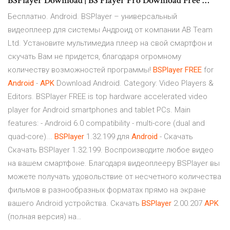
BSPlayer Download | BS Player Pro Download Free …
Бесплатно. Android. BSPlayer – универсальный
видеоплеер для системы Андроид от компании AB Team
Ltd. Установите мультимедиа плеер на свой смартфон и
скучать Вам не придется, благодаря огромному
количеству возможностей программы!
BSPlayer
FREE
for
Android
-
APK
Download Android. Category: Video Players &
Editors. BSPlayer FREE is top hardware accelerated video
player for Android smartphones and tablet PCs. Main
features: - Android 6.0 compatibility - multi-core (dual and
quad-core)...
BSPlayer
1.32.199 для
Android
- Скачать
Скачать BSPlayer 1.32.199. Воспроизводите любое видео
на вашем смартфоне. Благодаря видеоплееру BSPlayer вы
можете получать удовольствие от несчетного количества
фильмов в разнообразных форматах прямо на экране
вашего Android устройства. Скачать
BSPlayer
2.00.207
APK
(полная версия) на…