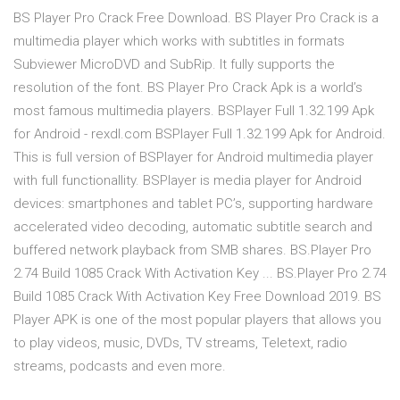
BS Player Pro Crack Free Download. BS Player Pro Crack is a
multimedia player which works with subtitles in formats
Subviewer MicroDVD and SubRip. It fully supports the
resolution of the font. BS Player Pro Crack Apk is a world’s
most famous multimedia players. BSPlayer Full 1.32.199 Apk
for Android - rexdl.com BSPlayer Full 1.32.199 Apk for Android.
This is full version of BSPlayer for Android multimedia player
with full functionallity. BSPlayer is media player for Android
devices: smartphones and tablet PC’s, supporting hardware
accelerated video decoding, automatic subtitle search and
buffered network playback from SMB shares. BS.Player Pro
2.74 Build 1085 Crack With Activation Key ... BS.Player Pro 2.74
Build 1085 Crack With Activation Key Free Download 2019. BS
Player APK is one of the most popular players that allows you
to play videos, music, DVDs, TV streams, Teletext, radio
streams, podcasts and even more.