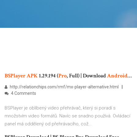
BSPlayer
APK
1.29.194 (
Pro
, Full) | Download
Android
…
http://relationchips.com/rmf/mx-player-alternative.html
4 Comments
BSPlayer je oblíbený video přehrávač, který si poradí s
množstvím video formátů. Navíc se snadno používá. Ovládací
panel má oddělený od přehrávacího, což...