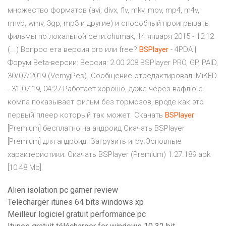
множество форматов (avi, divx, flv, mkv, mov, mp4, m4v,
rmvb, wmv, 3gp, mp3 и другие) и способный проигрывать
фильмы по локальной сети.chumak, 14 января 2015 - 12:12
(...) Вопрос eта версия pro или free?
BSPlayer
- 4PDA |
Форум Beta-версии: Версия: 2.00.208 BSPlayer PRO, GP, PAID,
30/07/2019 (VernyjPes). Сообщение отредактировал iMiKED
- 31.07.19, 04:27.Работает хорошо, даже через вафлю с
компа показывает фильм без тормозов, вроде как это
первый плеер который так может. Скачать
BSPlayer
[Premium] бесплатно на андроид Скачать BSPlayer
[Premium] для андроид. Загрузить игру.Основные
характеристики: Скачать BSPlayer (Premium) 1.27.189.apk
[10.48 Mb].
Alien isolation pc gamer review
Telecharger itunes 64 bits windows xp
Meilleur logiciel gratuit performance pc