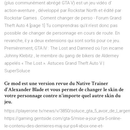
(plus communément abrégé GTA V) est un jeu vidéo d'
action-aventure , développé par Rockstar North et édité par
Rockstar Games . Coment changer de perso - Forum Grand
Theft Auto 4 [page 1] Tu comprendras qu'il n'est donc pas
possible de changer de personnage en cours de route. En
revanche, il y a deux extensions qui sont sortis pour ce jeu.
Premièrement, GTA IV : The Lost and Damned où l'on incarne
Johnny Klebitz , le membre du gang de bikers de Alderney
appelés « The Lost ». Astuces Grand Theft Auto V |
SuperSoluce
Ce mod est une version revue du Native Trainer
d'Alexander Blade et vous permet de changer le skin de
votre personnage contre n'importe quel autre skin du
jeu.
https://playerone.tv/news/v/3850/soluce_gta_5_avoir_de_l_argen
https://gaming.gentside.com/gta-5/mise-a-jour-gta-5-online-
le-contenu-des-dernieres-maj-sur-ps4-xbox-one-et-