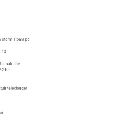
a storm 1 para pc
s 10
ba satellite
32 bit
uit télécharger
er