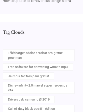
How to update os x mavericks to high sierra
Tag Clouds
Télécharger adobe acrobat pro gratuit
pour mac
Free software for converting wma to mp3
Jeux qui fait tres peur gratuit
Disney infinity 2.0 marvel super heroes ps
vita
Drivers usb samsung j3 2019
Call of duty black ops iii - édition