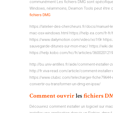
communément Les fichiers DMG sont spécifiques
Windows, néammoins, Deamon Tools peut être c
fichiers
DMG
https://latelier-des-chercheurs.fr/docs/manuel-les
mac-osx-windows.html https://help.ea.com/fr-fr/hel
https://www.dailymotion.com/video/xo1t9r https
sauvegarde-ditunes-sur-mon-mac/ https://wiki.de
https://help.kobo.com/hc/fr/articles/3600201219
http://bu.univ-antilles.fr/aide/comment-installe
http://fr.viva-read.com/article/comment-installer
https://www.clubic.com/telecharger-fiche79644-d
convertir-ou-transformer-un-dmg-en-ipsw/
Comment
ouvrir
les
fichiers
D
Découvrez comment installer un logiciel sur mac 