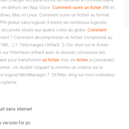
l faut changer les paramètres de Sécurité et Confidentialité
ls en dehors de l'App Store.
Comment
ouvrir
un
fichier
BIN et
dows, Mac et Linux. Comment ouvrir un fichier au format
gratuit sans logiciel. Il existe de nombreux logiciels
sécurisés situés aux quatre coins du globe.
Comment
ement ? Comment décompresser un fichier compressé au
,...) 1- Téléchargez UnRarX. 2- Clic droit sur le fichier
 sur l'interface UnRarX avec le dossier, choisissez les
aire pour transformer
un
fichier
mac en
fichier
pc(windows)
mes : en double cliquant tu montes un volume sur le
er ce logiciel MindManager 7..537Mac.dmg sur mon ordinateur
n syteme.
uit sans internet
 version for pc