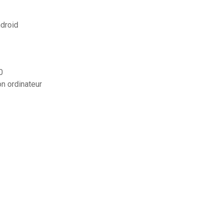
ndroid
0
n ordinateur