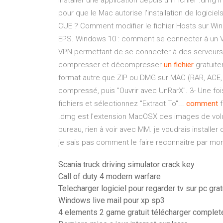
installer une application depuis un Fichier .dmg i
pour que le Mac autorise l'installation de logicie
CUE ? Comment modifier le fichier Hosts sur Win
EPS. Windows 10 : comment se connecter à un VPN 
VPN permettant de se connecter à des serveurs 
compresser et décompresser
un
fichier
gratuit
format autre que ZIP ou DMG sur MAC (RAR, ACE, TAR
compressé, puis "Ouvrir avec UnRarX". 3- Une fois
fichiers et sélectionnez "Extract To"...
comment
f
.dmg est l'extension MacOSX des images de volu
bureau, rien à voir avec MM. je voudrais install
je sais pas comment le faire reconnaitre par mo
Scania truck driving simulator crack key
Call of duty 4 modern warfare
Telecharger logiciel pour regarder tv sur pc grat
Windows live mail pour xp sp3
4 elements 2 game gratuit télécharger complete