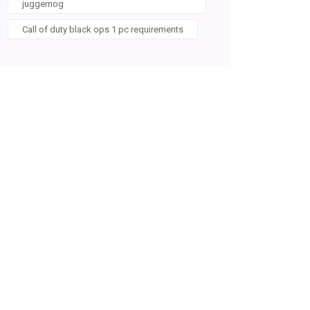
juggernog
Call of duty black ops 1 pc requirements