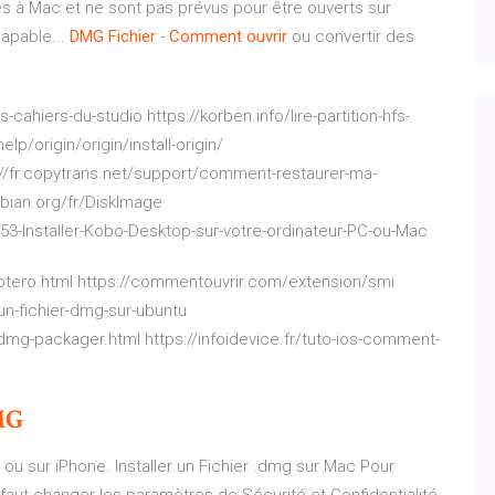
 à Mac et ne sont pas prévus pour être ouverts sur
apable...
DMG
Fichier
-
Comment
ouvrir
ou convertir des
-cahiers-du-studio https://korben.info/lire-partition-hfs-
p/origin/origin/install-origin/
://fr.copytrans.net/support/comment-restaurer-ma-
bian.org/fr/DiskImage
53-Installer-Kobo-Desktop-sur-votre-ordinateur-PC-ou-Mac
r-zotero.html https://commentouvrir.com/extension/smi
-un-fichier-dmg-sur-ubuntu
mg-packager.html https://infoidevice.fr/tuto-ios-comment-
MG
ou sur iPhone. Installer un Fichier .dmg sur Mac Pour