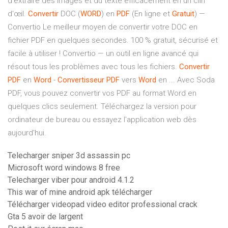
d'extraire des images et du texte efficacement en un clin
d'œil.
Convertir
DOC (
WORD
) en
PDF
(En ligne et
Gratuit
) —
Convertio Le meilleur moyen de convertir votre DOC en
fichier PDF en quelques secondes. 100 % gratuit, sécurisé et
facile à utiliser ! Convertio — un outil en ligne avancé qui
résout tous les problèmes avec tous les fichiers.
Convertir
PDF
en
Word
-
Convertisseur
PDF
vers
Word
en ... Avec Soda
PDF, vous pouvez convertir vos PDF au format Word en
quelques clics seulement. Téléchargez la version pour
ordinateur de bureau ou essayez l'application web dès
aujourd'hui.
Telecharger sniper 3d assassin pc
Microsoft word windows 8 free
Telecharger viber pour android 4.1.2
This war of mine android apk télécharger
Télécharger videopad video editor professional crack
Gta 5 avoir de largent