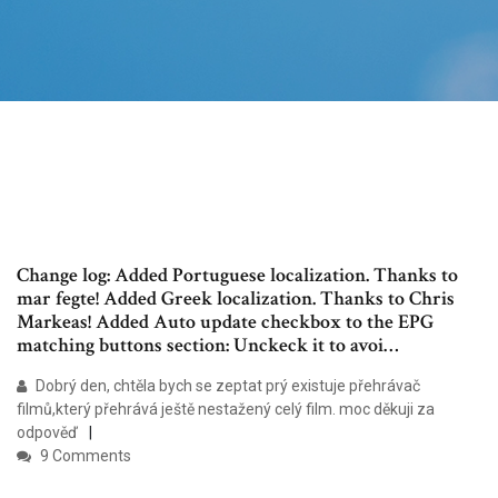
Change log: Added Portuguese localization. Thanks to
mar fegte! Added Greek localization. Thanks to Chris
Markeas! Added Auto update checkbox to the EPG
matching buttons section: Unckeck it to avoi…
Dobrý den, chtěla bych se zeptat prý existuje přehrávač
filmů,který přehrává ještě nestažený celý film. moc děkuji za
odpověď
9 Comments