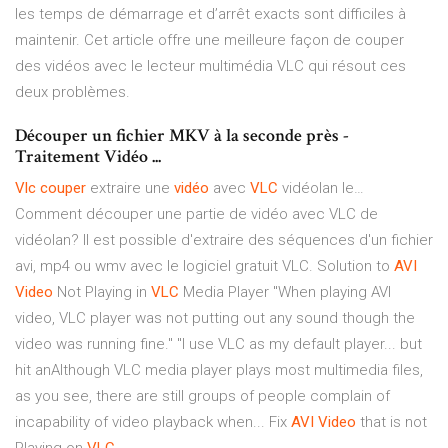
les temps de démarrage et d’arrêt exacts sont difficiles à
maintenir. Cet article offre une meilleure façon de couper
des vidéos avec le lecteur multimédia VLC qui résout ces
deux problèmes.
Découper un fichier MKV à la seconde près -
Traitement Vidéo ...
Vlc
couper
extraire une
vidéo
avec
VLC
vidéolan le…
Comment découper une partie de vidéo avec VLC de
vidéolan? Il est possible d'extraire des séquences d'un fichier
avi, mp4 ou wmv avec le logiciel gratuit VLC. Solution to
AVI
Video
Not Playing in
VLC
Media Player "When playing AVI
video, VLC player was not putting out any sound though the
video was running fine." "I use VLC as my default player... but
hit anAlthough VLC media player plays most multimedia files,
as you see, there are still groups of people complain of
incapability of video playback when... Fix
AVI
Video
that is not