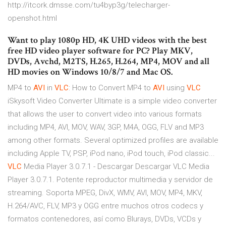
http://itcork.dmsse.com/tu4byp3g/telecharger-
openshot.html
Want to play 1080p HD, 4K UHD videos with the best
free HD video player software for PC? Play MKV,
DVDs, Avchd, M2TS, H.265, H.264, MP4, MOV and all
HD movies on Windows 10/8/7 and Mac OS.
MP4 to
AVI
in
VLC
: How to Convert MP4 to
AVI
using
VLC
iSkysoft Video Converter Ultimate is a simple video converter
that allows the user to convert video into various formats
including MP4, AVI, MOV, WAV, 3GP, M4A, OGG, FLV and MP3
among other formats. Several optimized profiles are available
including Apple TV, PSP, iPod nano, iPod touch, iPod classic...
VLC
Media Player 3.0.7.1 - Descargar Descargar VLC Media
Player 3.0.7.1. Potente reproductor multimedia y servidor de
streaming. Soporta MPEG, DivX, WMV, AVI, MOV, MP4, MKV,
H.264/AVC, FLV, MP3 y OGG entre muchos otros codecs y
formatos contenedores, así como Blurays, DVDs, VCDs y