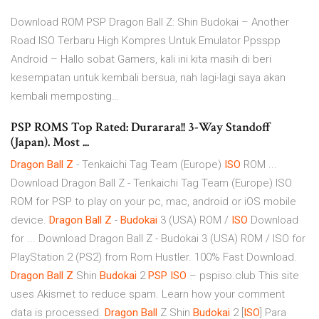
Download ROM PSP Dragon Ball Z: Shin Budokai – Another
Road ISO Terbaru High Kompres Untuk Emulator Ppsspp
Android – Hallo sobat Gamers, kali ini kita masih di beri
kesempatan untuk kembali bersua, nah lagi-lagi saya akan
kembali memposting…
PSP ROMS Top Rated: Durarara!! 3-Way Standoff
(Japan). Most ...
Dragon
Ball
Z
- Tenkaichi Tag Team (Europe)
ISO
ROM ...
Download Dragon Ball Z - Tenkaichi Tag Team (Europe) ISO
ROM for PSP to play on your pc, mac, android or iOS mobile
device.
Dragon
Ball
Z
-
Budokai
3 (USA) ROM /
ISO
Download
for ... Download Dragon Ball Z - Budokai 3 (USA) ROM / ISO for
PlayStation 2 (PS2) from Rom Hustler. 100% Fast Download.
Dragon
Ball
Z
Shin
Budokai
2
PSP
ISO
– pspiso.club This site
uses Akismet to reduce spam. Learn how your comment
data is processed.
Dragon Ball
Z Shin
Budokai
2 [
ISO
] Para