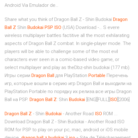
Android Via Emulador de…
Share what you think of Dragon Ball Z - Shin Budokai
Dragon
Ball
Z
Shin
Budokai
PSP
ISO
(USA) Download -… S evere
wireless multiplayer battles factitive all the most exhilarating
aspects of Dragon Ball Z combat. In single-player mode. The
players will be able to challenge some of the most evil
characters ever seen in a comic-based video game, or
select multiplayer and play as theDbz-shin budokai (177 mb).
Игры серии
Dragon
Ball
для PlayStation
Portable
Перечень
игр, которые вошли в серию игр Dragon Ball и выходили на
PlayStation Portable по порядку их релиза.все игры Dragon
Ball на PSP.
Dragon
Ball
Z
: Shin
Budokai
[ENG][FULL][
ISO
][2006]
Dragon
Ball
Z
- Shin
Budokai
- Another Road
ISO
ROM ...
Download Dragon Ball Z - Shin Budokai - Another Road ISO
ROM for PSP to play on your pc, mac, android or iOS mobile
device.
dragon
ball
z
budokai
3
iso
» Site de Téléchargement