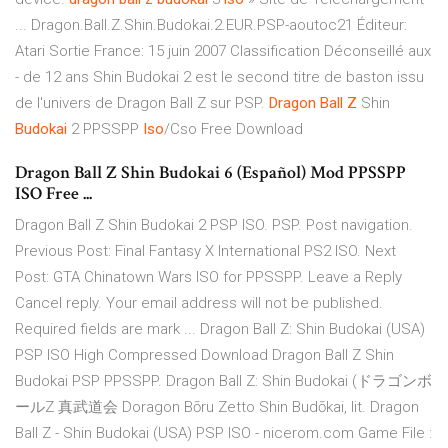
... Dragon.Ball.Z.Shin.Budokai.2.EUR.PSP-aoutoc21 Éditeur:
Atari Sortie France: 15 juin 2007 Classification Déconseillé aux
- de 12 ans Shin Budokai 2 est le second titre de baston issu
de l'univers de Dragon Ball Z sur PSP.
Dragon
Ball
Z
Shin
Budokai
2 PPSSPP
Iso
/Cso Free Download
Dragon Ball Z Shin Budokai 6 (Español) Mod PPSSPP
ISO Free ...
Dragon Ball Z Shin Budokai 2 PSP ISO. PSP. Post navigation.
Previous Post: Final Fantasy X International PS2 ISO. Next
Post: GTA Chinatown Wars ISO for PPSSPP. Leave a Reply
Cancel reply. Your email address will not be published.
Required fields are mark ... Dragon Ball Z: Shin Budokai (USA)
PSP ISO High Compressed Download Dragon Ball Z Shin
Budokai PSP PPSSPP. Dragon Ball Z: Shin Budokai (ドラゴンボ
ールZ 真武道会 Doragon Bōru Zetto Shin Budōkai, lit. Dragon
Ball Z - Shin Budokai (USA) PSP ISO - nicerom.com Game File :