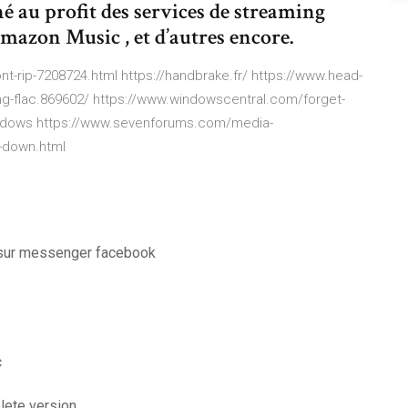
é au profit des services de streaming
Amazon Music , et d’autres encore.
nt-rip-7208724.html https://handbrake.fr/ https://www.head-
ing-flac.869602/ https://www.windowscentral.com/forget-
windows https://www.sevenforums.com/media-
g-down.html
sur messenger facebook
c
lete version