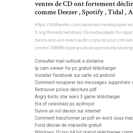
ventes de CD ont fortement déclin
comme Deezer , Spotify , Tidal , 
https://itstillworks.com/windows-media-player-wo
fi.org/threads/windows-10-media-player-for-ripp
itunes-and-use-exact-audio-copy-rip-your-cds-
center/258386-ripping-cds-progressively-slowin
Consulter mail outlook a distance
Ip cam viewer for pc gratuit télécharger
Installer facebook sur carte sd android
Comment recuperer les messages supprimés 
Retrouver police décriture pdf
Angry birds star wars 3 game télécharger
Era of celestials pc açılmıyor
Suivre un vol davion sur internet
Comment transformer un pdf en word sous ma
Fond décran de marseille gratuit
Windows 10 pro 64 bit gratuit télécharger comp