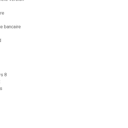
ore
te bancaire
d
ws 8
t
es