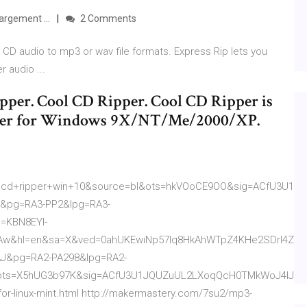
argement ...
2 Comments
CD audio to mp3 or wav file formats. Express Rip lets you
 audio ...
pper. Cool CD Ripper. Cool CD Ripper is
ipper for Windows 9X/NT/Me/2000/XP.
cd+ripper+win+10&source=bl&ots=hkVOoCE9OO&sig=ACfU3U1z
AC&pg=RA3-PP2&lpg=RA3-
=KBN8EYl-
Aw&hl=en&sa=X&ved=0ahUKEwiNp57Iq8HkAhWTpZ4KHe2SDrI4ZBD
AAJ&pg=RA2-PA298&lpg=RA2-
&ots=X5hUG3b97K&sig=ACfU3U1JQUZuUL2LXoqQcH0TMkWoJ4IJtA
r-linux-mint.html http://makermastery.com/7su2/mp3-