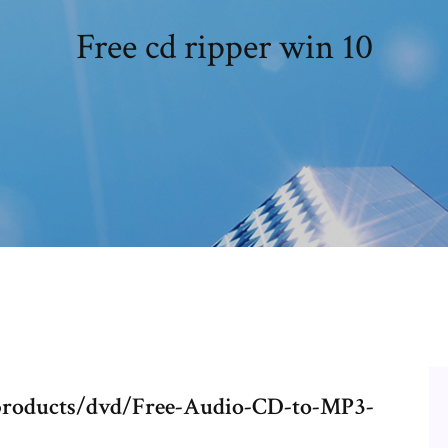
Free cd ripper win 10
products/dvd/Free-Audio-CD-to-MP3-