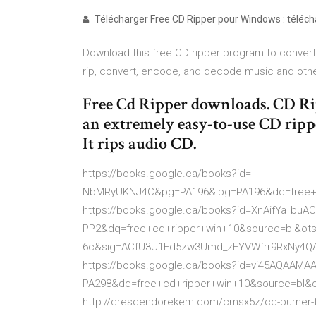
Télécharger Free CD Ripper pour Windows : téléch
Download this free CD ripper program to convert 
rip, convert, encode, and decode music and other
Free Cd Ripper downloads. CD Ri
an extremely easy-to-use CD r
It rips audio CD.
https://books.google.ca/books?id=-
NbMRyUKNJ4C&pg=PA196&lpg=PA196&dq=free+
https://books.google.ca/books?id=XnAifYa_bu
PP2&dq=free+cd+ripper+win+10&source=bl&ots
6c&sig=ACfU3U1Ed5zw3Umd_zEYVWfrr9RxNy4Q
https://books.google.ca/books?id=vi45AQAAM
PA298&dq=free+cd+ripper+win+10&source=bl
http://crescendorekem.com/cmsx5z/cd-burner-fo