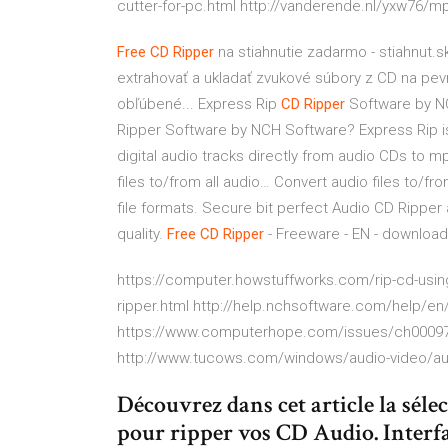
cutter-for-pc.html http://vanderende.nl/yxw76/
Free
CD
Ripper
na stiahnutie zadarmo - stiahnut.s
extrahovať a ukladať zvukové súbory z CD na pe
obľúbené...
Express Rip
CD
Ripper
Software by NC
Ripper Software by NCH Software? Express Rip is
digital audio tracks directly from audio CDs to m
files to/from all audio…
Convert audio files to/fr
file formats. Secure bit perfect Audio CD Ripper
quality.
Free
CD
Ripper
- Freeware - EN - download
https://computer.howstuffworks.com/rip-cd-usin
ripper.html http://help.nchsoftware.com/help/en
https://www.computerhope.com/issues/ch000970.
http://www.tucows.com/windows/audio-video/audi
Découvrez dans cet article la sélec
pour ripper vos CD Audio. Interf