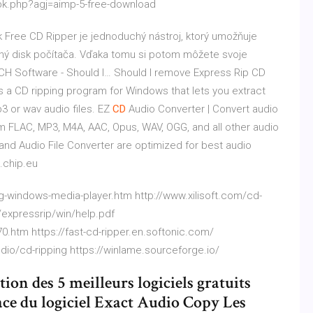
mpk.php?agj=aimp-5-free-download
k
Free CD Ripper je jednoduchý nástroj, ktorý umožňuje
vný disk počítača. Vďaka tomu si potom môžete svoje
H Software - Should I…
Should I remove Express Rip CD
 a CD ripping program for Windows that lets you extract
p3 or wav audio files.
EZ
CD
Audio Converter | Convert audio
om FLAC, MP3, M4A, AAC, Opus, WAV, OGG, and all other audio
 and Audio File Converter are optimized for best audio
.chip.eu
g-windows-media-player.htm http://www.xilisoft.com/cd-
/expressrip/win/help.pdf
htm https://fast-cd-ripper.en.softonic.com/
o/cd-ripping https://winlame.sourceforge.io/
tion des 5 meilleurs logiciels gratuits
ace du logiciel Exact Audio Copy Les