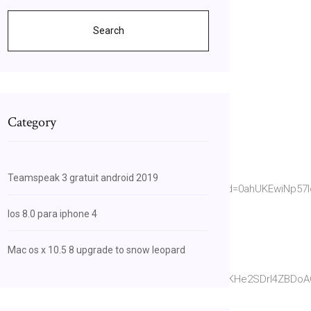
Search
Category
Teamspeak 3 gratuit android 2019
FN21DXzvenXGcrWXE_9xjcMFMg&hl=en&sa=X&ved=0ahUKEwiNp57
Ios 8.0 para iphone 4
oAQieAzBK
Mac os x 10.5 8 upgrade to snow leopard
&hl=en&sa=X&ved=0ahUKEwiNp57Iq8HkAhWTpZ4KHe2SDrI4ZBDoA