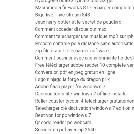
Hydrogene boite a rythme telecharger
Macromedia fireworks 8 télécharger completo g
Bigo live - live stream 848
Jeux harry potter et le secret de poudlard
Comment acceder disque dur mac
Comment telecharger une musique mp3 sur ip
Prendre controle pc a distance sans autorisatio
Zip file gratuit télécharger software
Comment scanner avec une imprimante hp desk
Free télécharger adobe reader 10 complete ve
Conversion pdf en jpeg gratuit en ligne
Lego ninjago la forge du dragon prix
Adobe flash player for windows 7
Daemon tools lite windows 7 offline installer
Roller coaster tycoon 4 telecharger gratuitemen
Telecharger clé dactivation windows 7 edition i
Best vpn for pc windows 7
Qr code reader pc webcam
Scanner en pdf avec hp 2540