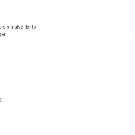
iels malveillants
ger
g