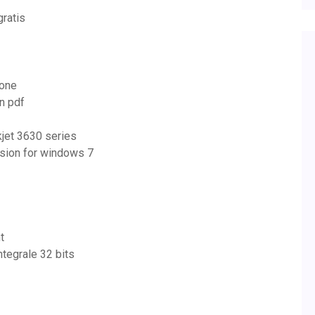
ratis
hone
n pdf
jet 3630 series
rsion for windows 7
t
ntegrale 32 bits