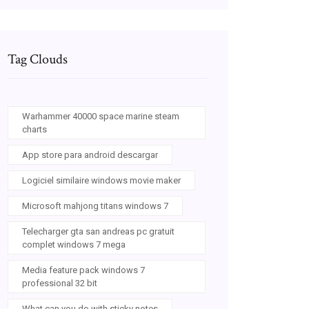
Tag Clouds
Warhammer 40000 space marine steam
charts
App store para android descargar
Logiciel similaire windows movie maker
Microsoft mahjong titans windows 7
Telecharger gta san andreas pc gratuit
complet windows 7 mega
Media feature pack windows 7
professional 32 bit
What can you do with sticky notes