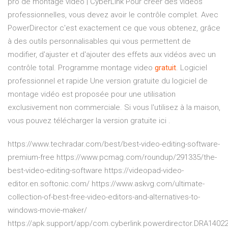
pro de montage vidéo | CyberLink Pour créer des vidéos
professionnelles, vous devez avoir le contrôle complet. Avec
PowerDirector c'est exactement ce que vous obtenez, grâce
à des outils personnalisables qui vous permettent de
modifier, d'ajuster et d'ajouter des effets aux vidéos avec un
contrôle total. Programme montage video
gratuit
. Logiciel
professionnel et rapide Une version gratuite du logiciel de
montage vidéo est proposée pour une utilisation
exclusivement non commerciale. Si vous l'utilisez à la maison,
vous pouvez télécharger la version gratuite ici .
https://www.techradar.com/best/best-video-editing-software-
premium-free https://www.pcmag.com/roundup/291335/the-
best-video-editing-software https://videopad-video-
editor.en.softonic.com/ https://www.askvg.com/ultimate-
collection-of-best-free-video-editors-and-alternatives-to-
windows-movie-maker/
https://apk.support/app/com.cyberlink.powerdirector.DRA1402