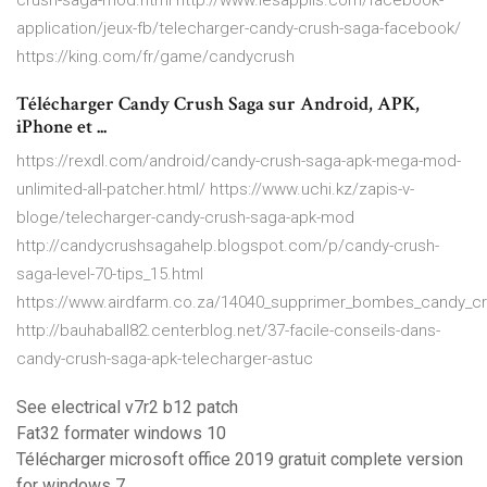
crush-saga-mod.html http://www.lesapplis.com/facebook-
application/jeux-fb/telecharger-candy-crush-saga-facebook/
https://king.com/fr/game/candycrush
Télécharger Candy Crush Saga sur Android, APK,
iPhone et ...
https://rexdl.com/android/candy-crush-saga-apk-mega-mod-
unlimited-all-patcher.html/ https://www.uchi.kz/zapis-v-
bloge/telecharger-candy-crush-saga-apk-mod
http://candycrushsagahelp.blogspot.com/p/candy-crush-
saga-level-70-tips_15.html
https://www.airdfarm.co.za/14040_supprimer_bombes_candy_cr
http://bauhaball82.centerblog.net/37-facile-conseils-dans-
candy-crush-saga-apk-telecharger-astuc
See electrical v7r2 b12 patch
Fat32 formater windows 10
Télécharger microsoft office 2019 gratuit complete version
for windows 7