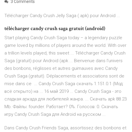
3 Comments
Télécharger Candy Crush Jelly Saga (.apk) pour Android ...
télécharger candy crush saga gratuit (android)
Start playing Candy Crush Saga today – a legendary puzzle
game loved by millions of players around the world. With over
a trillion levels played, this sweet ... Télécharger Candy Crush
Saga (gratuit) pour Android (apk ... Bienvenue dans l'univers
des bonbons, réglisses et autres guimauves avec Candy
Crush Saga (gratuit). Déplacements et associations sont de
mise dans ce ... Candy Crush Saga скачать 1.151.0.1 (Мод:
всё открыто) на ... 16 май 2019 ... Candy Crush Saga - это
сладкая аркада для любителей жанра. ... Скачать apk 88.23
Mb. Файлы: founder. Работает? 0%. Голосов: 0. Скачать
игру Candy Crush Saga для Android на русском ...
Dans Candy Crush Friends Saga, assortissez des bonbons et