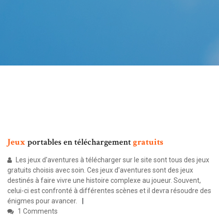
Jeux
portables en téléchargement
gratuits
Les jeux d'aventures à télécharger sur le site sont tous des jeux
gratuits choisis avec soin. Ces jeux d'aventures sont des jeux
destinés à faire vivre une histoire complexe au joueur. Souvent,
celui-ci est confronté à différentes scènes et il devra résoudre des
énigmes pour avancer.
1 Comments