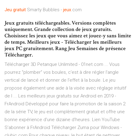
Jeu
gratuit
Smarty Bubbles -
jeux
.com
Jeux gratuits téléchargeables. Versions complètes
uniquement. Grande collection de jeux gratuits.
Choisissez les jeux que vous aimez et jouez-y sans limite
de temps. Meilleurs jeux - Télécharger les meilleurs
jeux PC gratuitement. Rang Jeu Semaines de présence
Télécharger.
Télécharger 3D Petanque Unlimited - 01net.com ... Vous
pourrez "plomber" vos boules, c'est à dire régler l'angle
vertical de lancé et donner de l'effet à la boule. Le jeu
propose également une aide à la visée avec réglage intuitif
de l ... Les meilleurs jeux gratuits sur Android en 2019 -
FrAndroid Développé pour faire la promotion de la saison 2
de la série TV, le jeu est complètement gratuit et offre une
bonne expérience d’une dizaine d’heures. Lien YouTube
S’abonner à FrAndroid Télécharger Zuma pour Windows -
clubic.com Pour chaque niveau, le but étant de nettoyer