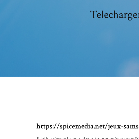
Telecharge
https://spicemedia.net/jeux-sam
https://www.frandroid.com/marques/samsung/884