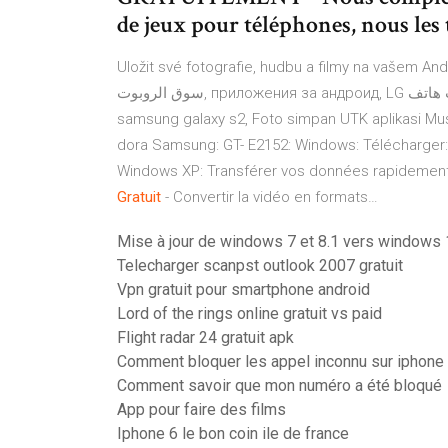
de jeux pour téléphones, nous les t
Uložit své fotografie, hudbu a filmy na vašem An
سوق الروبوت, приложения за андроид, LG سوق ألعاب هاتف , dictionnaire francais arabe gratuit pour
samsung galaxy s2, Foto simpan UTK aplikasi Mu
dora
Samsung: GT- E2152: Windows: Télécharger:
Windows XP: Transférer vos données rapidement
Gratuit
- Convertir la vidéo en formats…
Mise à jour de windows 7 et 8.1 vers windows
Telecharger scanpst outlook 2007 gratuit
Vpn gratuit pour smartphone android
Lord of the rings online gratuit vs paid
Flight radar 24 gratuit apk
Comment bloquer les appel inconnu sur iphone
Comment savoir que mon numéro a été bloqué
App pour faire des films
Iphone 6 le bon coin ile de france