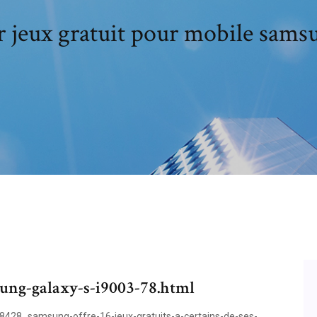
r jeux gratuit pour mobile samsu
sung-galaxy-s-i9003-78.html
28_samsung-offre-16-jeux-gratuits-a-certains-de-ses-