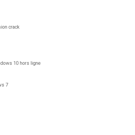
sion crack
indows 10 hors ligne
ws 7