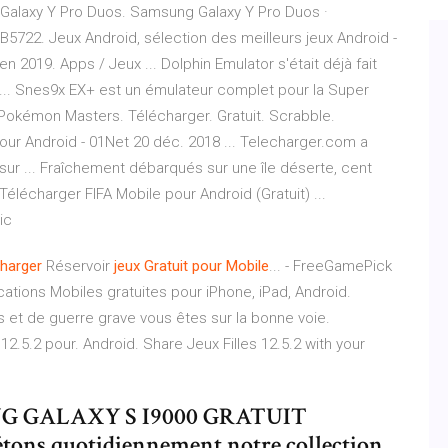
 Galaxy Y Pro Duos. Samsung Galaxy Y Pro Duos ·
5722. Jeux Android, sélection des meilleurs jeux Android -
en 2019. Apps / Jeux ... Dolphin Emulator s'était déjà fait
 ... Snes9x EX+ est un émulateur complet pour la Super
it. Pokémon Masters. Télécharger. Gratuit. Scrabble.
 pour Android - 01Net 20 déc. 2018 ... Telecharger.com a
 sur ... Fraîchement débarqués sur une île déserte, cent
. Télécharger FIFA Mobile pour Android (Gratuit) ...
ic
harger
Réservoir
jeux
Gratuit
pour
Mobile
... - FreeGamePick
ations Mobiles gratuites pour iPhone, iPad, Android.
s et de guerre grave vous êtes sur la bonne voie.
 12.5.2 pour. Android. Share Jeux Filles 12.5.2 with your
 GALAXY S I9000 GRATUIT
s quotidiennement notre collection