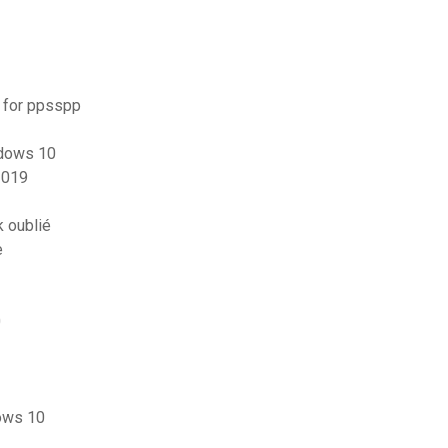
r for ppsspp
ndows 10
2019
 oublié
e
0
dows 10