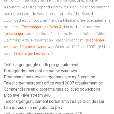
édition Limitée Updated: Le titre que vous allez trouver
aujourd’hui est très répandu parmi tous et il n’est absolument
pas nécessaire de vous présenter cela. The Sims 4
Download est un programme d’installation créé spécialement
pour les...
Télécharger
Les
Sims
4
- Limited... - 01net.com -
Telecharger
.com Les Sims 4 - Limited Edition. Auteur/éditeur :
Electronic Arts. Présentation Telecharger.com.
télécharger
windows
10
gratuit
(
windows
) Windows 10. Build 10074 (64 bit)
pour.
Télécharger
Les
Sims
4
Télécharger google earth pro gratuitement
Proteger dossier mot de passe windows
Programme pour telecharger musique mp3 youtube
Telecharger microsoft office word 2007 gratuitement pc
Comment faire un diaporama musical avec powerpoint
Bigo live - live stream 848
Telecharger gratuitement norton antivirus version dessai
Life is feudal mmo gratuit to play
Telecharger pilote imprimante epson xp 215