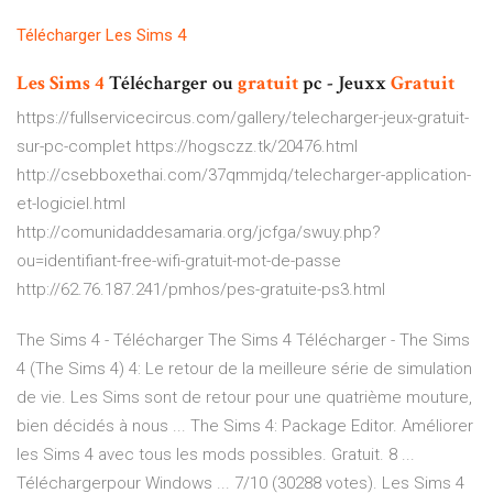
Télécharger
Les
Sims
4
Les Sims
4
Télécharger ou
gratuit
pc - Jeuxx
Gratuit
https://fullservicecircus.com/gallery/telecharger-jeux-gratuit-
sur-pc-complet https://hogsczz.tk/20476.html
http://csebboxethai.com/37qmmjdq/telecharger-application-
et-logiciel.html
http://comunidaddesamaria.org/jcfga/swuy.php?
ou=identifiant-free-wifi-gratuit-mot-de-passe
http://62.76.187.241/pmhos/pes-gratuite-ps3.html
The Sims 4 - Télécharger The Sims 4 Télécharger - The Sims
4 (The Sims 4) 4: Le retour de la meilleure série de simulation
de vie. Les Sims sont de retour pour une quatrième mouture,
bien décidés à nous ... The Sims 4: Package Editor. Améliorer
les Sims 4 avec tous les mods possibles. Gratuit. 8 ...
Téléchargerpour Windows ... 7/10 (30288 votes). Les Sims 4