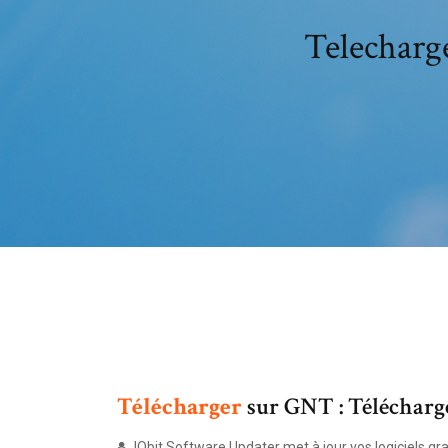
Telecharg
Télécharger
sur GNT : Téléchar
IObit Software Updater met à jour vos logiciels gra