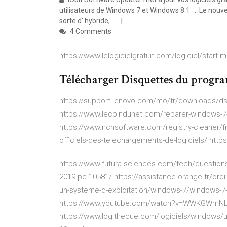
utilisateurs de Windows 7 et Windows 8.1. ... Le n
sorte d' hybride, ...
4 Comments
https://www.lelogicielgratuit.com/logiciel/start
Télécharger Disquettes du progra
https://support.lenovo.com/mo/fr/downloads/ds
https://www.lecoindunet.com/reparer-windows-7-
https://www.nchsoftware.com/registry-cleaner/fr
officiels-des-telechargements-de-logiciels/ http
https://www.futura-sciences.com/tech/questions-
2019-pc-10581/ https://assistance.orange.fr/ordina
un-systeme-d-exploitation/windows-7/windows-7
https://www.youtube.com/watch?v=WWKGWmN
https://www.logitheque.com/logiciels/windows/ut