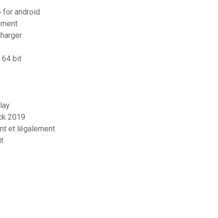
 for android
ement
charger
 64 bit
lay
ck 2019
nt et légalement
t