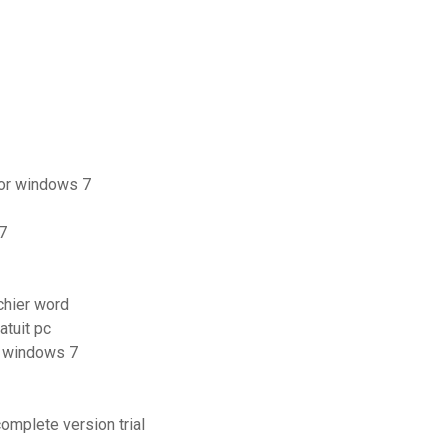
for windows 7
7
chier word
atuit pc
r windows 7
complete version trial