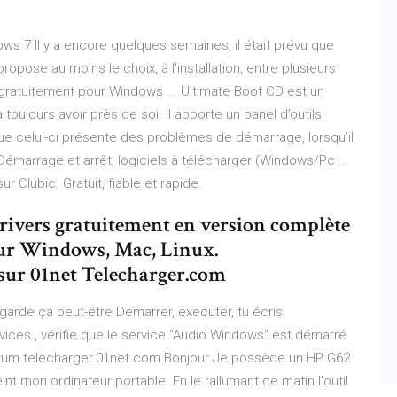
ws 7 Il y a encore quelques semaines, il était prévu que
pose au moins le choix, à l'installation, entre plusieurs
 gratuitement pour Windows ... Ultimate Boot CD est un
 toujours avoir près de soi. Il apporte un panel d’outils
que celui-ci présente des problèmes de démarrage, lorsqu’il
Démarrage et arrêt, logiciels à télécharger (Windows/Pc ...
 Clubic. Gratuit, fiable et rapide.
 drivers gratuitement en version complète
pour Windows, Mac, Linux.
 sur 01net Telecharger.com
arde ça peut-être Demarrer, executer, tu écris
vices , vérifie que le service "Audio Windows" est démarré
rum.telecharger.01net.com Bonjour Je possède un HP G62
nt mon ordinateur portable. En le rallumant ce matin l'outil