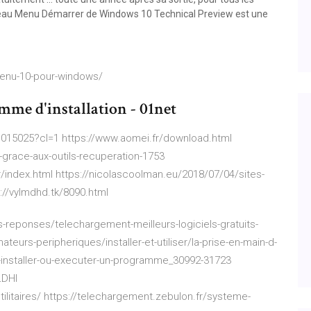
ouveau Menu Démarrer de Windows 10 Technical Preview est une
-menu-10-pour-windows/
mme d'installation - 01net
015025?cl=1 https://www.aomei.fr/download.html
grace-aux-outils-recuperation-1753
/index.html https://nicolascoolman.eu/2018/07/04/sites-
s://vylmdhd.tk/8090.html
reponses/telechargement-meilleurs-logiciels-gratuits-
teurs-peripheriques/installer-et-utiliser/la-prise-en-main-d-
-installer-ou-executer-un-programme_30992-31723
LDHI
ilitaires/ https://telechargement.zebulon.fr/systeme-