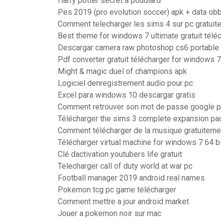
Harry potter secret à poudlard
Pes 2019 (pro evolution soccer) apk + data obb
Comment telecharger les sims 4 sur pc gratuit
Best theme for windows 7 ultimate gratuit télé
Descargar camera raw photoshop cs6 portable
Pdf converter gratuit télécharger for windows 7
Might & magic duel of champions apk
Logiciel denregistrement audio pour pc
Excel para windows 10 descargar gratis
Comment retrouver son mot de passe google p
Télécharger the sims 3 complete expansion pa
Comment télécharger de la musique gratuiteme
Télécharger virtual machine for windows 7 64 bi
Clé dactivation youtubers life gratuit
Telecharger call of duty world at war pc
Football manager 2019 android real names
Pokemon tcg pc game télécharger
Comment mettre a jour android market
Jouer a pokemon noir sur mac