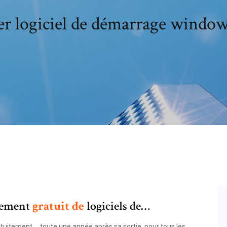
er logiciel de démarrage windows
gement
gratuit
de
logiciels de…
tuitement ... toute une année après sa sortie, pour tous les