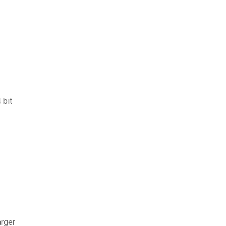
 bit
arger