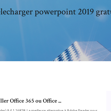
lecharger powerpoint 2019 grat
ler Office 365 ou Office ...
der) 9.4.1.16828: La meilleure alternative à Adobe Reader pour