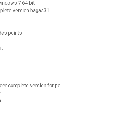
windows 7 64 bit
mplete version bagas31
des points
it
ger complete version for pc
r
a