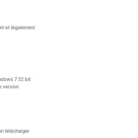
nt et légalement
indows 7 32 bit
e version
on télécharger