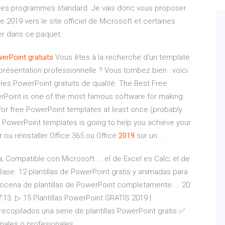
utres programmes standard. Je vais donc vous proposer
e 2019 vers le site officiel de Microsoft et certaines
er dans ce paquet.
erPoint
gratuits
Vous êtes à la recherche d'un template
 présentation professionnelle ? Vous tombez bien : voici
les PowerPoint gratuits de qualité. The Best Free
Point is one of the most famous software for making
or free PowerPoint templates at least once (probably
ee PowerPoint templates is going to help you achieve your
er ou réinstaller Office 365 ou Office
2019
sur un...
a; Compatible con Microsoft ... el de Excel es Calc; el de
ase. 12 plantillas de PowerPoint gratis y animadas para
ocena de plantillas de PowerPoint completamente ... 20
:13. ▷ 15 Plantillas PowerPoint GRATIS 2019 |
recopilados una serie de plantillas PowerPoint gratis ✅
nales o profesionales.