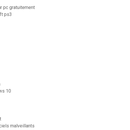
r pc gratuitement
ft ps3
s
ows 10
t
iels malveillants