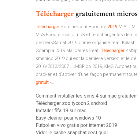
Télécharger
gratuitement micros
Télécharger
Sereinement Boostee
2019
M.A.D Mu
Mp3 Ecoute music mp3 et telecharger les derni
derniersSamat 2019 Crime organisé feat. Kalash C
Scampia 2019 Mal barrés Feat.
Télécharger
KMSp
kmspico 2019 qui est la dernière version et le c
2016/2013/2007...KMSPico 2019, KMS Autonet ou K
cracker et d’activer d’une façon permanent tout
gratuit
-…
Comment installer les sims 4 sur mac gratuite
Télécharger zoo tycoon 2 android
Installer fifa 18 sur mac
Easy cleaner pour windows 10
Futbol en vivo gratis por internet 2019
Vider le cache snapchat cest quoi