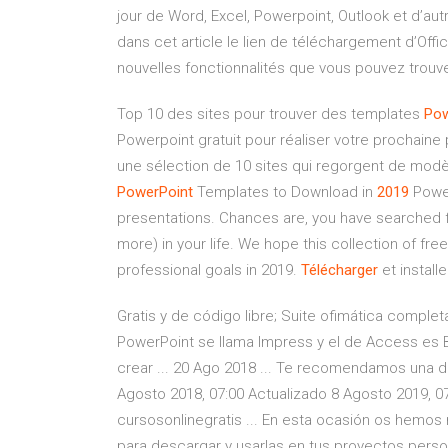
jour de Word, Excel, Powerpoint, Outlook et d’a
dans cet article le lien de téléchargement d’Offic
nouvelles fonctionnalités que vous pouvez trouv
Top 10 des sites pour trouver des templates
Pow
Powerpoint gratuit pour réaliser votre prochaine
une sélection de 10 sites qui regorgent de modè
PowerPoint
Templates to Download in
2019
Power
presentations. Chances are, you have searched f
more) in your life. We hope this collection of fr
professional goals in 2019.
Télécharger
et install
Gratis y de código libre; Suite ofimática complet
PowerPoint se llama Impress y el de Access es B
crear ... 20 Ago 2018 ... Te recomendamos una d
Agosto 2018, 07:00 Actualizado 8 Agosto 2019, 07
cursosonlinegratis ... En esta ocasión os hemos 
para descargar y usarlas en tus proyectos perso