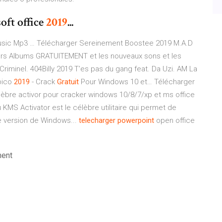
oft office
2019
...
sic Mp3 … Télécharger Sereinement Boostee 2019 M.A.D
ers Albums GRATUITEMENT et les nouveaux sons et les
riminel. 404Billy 2019 T’es pas du gang feat. Da Uzi. AM La
ico
2019
- Crack
Gratuit
Pour Windows 10 et… Télécharger
élèbre activor pour cracker windows 10/8/7/xp et ms office
MS Activator est le célèbre utilitaire qui permet de
e version de Windows...
telecharger
powerpoint
open office
ment