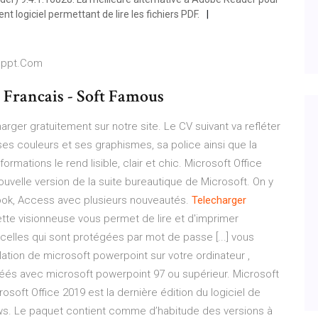
t logiciel permettant de lire les fichiers PDF.
goppt.Com
9 Francais - Soft Famous
rger gratuitement sur notre site. Le CV suivant va refléter
 ses couleurs et ses graphismes, sa police ainsi que la
mations le rend lisible, clair et chic. Microsoft Office
ouvelle version de la suite bureautique de Microsoft. On y
look, Access avec plusieurs nouveautés.
Telecharger
ette visionneuse vous permet de lire et d'imprimer
elles qui sont protégées par mot de passe [...] vous
llation de microsoft powerpoint sur votre ordinateur ,
créés avec microsoft powerpoint 97 ou supérieur. Microsoft
rosoft Office 2019 est la dernière édition du logiciel de
ws. Le paquet contient comme d’habitude des versions à