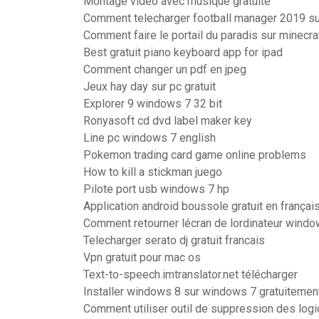
Montage video avec musique gratuite
Comment telecharger football manager 2019 su
Comment faire le portail du paradis sur minecra
Best gratuit piano keyboard app for ipad
Comment changer un pdf en jpeg
Jeux hay day sur pc gratuit
Explorer 9 windows 7 32 bit
Ronyasoft cd dvd label maker key
Line pc windows 7 english
Pokemon trading card game online problems
How to kill a stickman juego
Pilote port usb windows 7 hp
Application android boussole gratuit en françai
Comment retourner lécran de lordinateur wind
Telecharger serato dj gratuit francais
Vpn gratuit pour mac os
Text-to-speech.imtranslator.net télécharger
Installer windows 8 sur windows 7 gratuitemen
Comment utiliser outil de suppression des logic