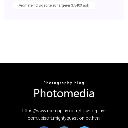
Vidmate hd video téléchargerer 3.5403 apk
https://www.memuplay.com/how-to-play-
com.ubisoft.mightyquest-on-pc.html