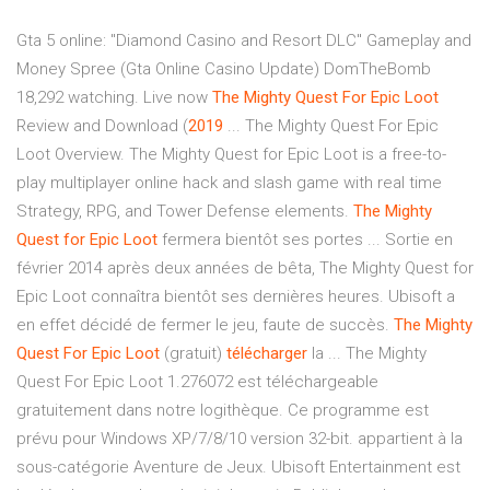
Gta 5 online: "Diamond Casino and Resort DLC" Gameplay and
Money Spree (Gta Online Casino Update) DomTheBomb
18,292 watching. Live now
The Mighty
Quest
For Epic
Loot
Review and Download (
2019
... The Mighty Quest For Epic
Loot Overview. The Mighty Quest for Epic Loot is a free-to-
play multiplayer online hack and slash game with real time
Strategy, RPG, and Tower Defense elements.
The Mighty
Quest
for Epic
Loot
fermera bientôt ses portes ... Sortie en
février 2014 après deux années de bêta, The Mighty Quest for
Epic Loot connaîtra bientôt ses dernières heures. Ubisoft a
en effet décidé de fermer le jeu, faute de succès.
The Mighty
Quest
For Epic
Loot
(gratuit)
télécharger
la ... The Mighty
Quest For Epic Loot 1.276072 est téléchargeable
gratuitement dans notre logithèque. Ce programme est
prévu pour Windows XP/7/8/10 version 32-bit. appartient à la
sous-catégorie Aventure de Jeux. Ubisoft Entertainment est