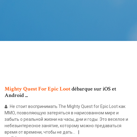
Mighty
Quest
For Epic
Loot
débarque sur iOS et
Android ...
Не стоит воспринимать The Mighty Quest for Epic Loot как
ММО, позволяющую затеряться в нарисованном мире и
забыть о реальной жизни на часы, дни и годы. Это веселое и
небезынтересное занятие, которому можно предаваться
время от времени, чтобы не дать...