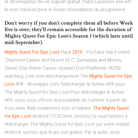
le développeur de ce logiciel gratuit. PublicLauncher.exe est
le nom habituel pour le fichier d'installation du programme.
Don’t worry if you don’t complete them all before Week
five is over; they’ll remain accessible for the duration of
Mighty Quest For Epic Loot’s Season 1 (which lasts until
mid-September).
Mighty
Quest
For
Epic
Loot
Hack
2019
- YouTube Gta 5 online:
"Diamond Casino and Resort DLC" Gameplay and Money
Spree (Gta Online Casino Update) DomTheBomb 18,292
watching. Live now telechargement The
Mighty
Quest
for
Epic
Loot
APK - fibonapps.com Télécharger le fichier APK pour
The Mighty Quest for Epic Loot Pour télécharger le fichier
APK, nous vous offrons la possibilité de l'obtenir à partir de
trois sites Web totalement sûrs et fiables.
The
Mighty
Quest
for
Epic
Loot
Android 17/20 (test, photos) Si vous hésitez à
télécharger The Mighty Quest for Epic Loot sur votre mobile
Android, sachez que le jeu est gratuit. Par la suite, vous