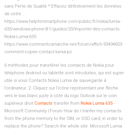
sans Perte de Qualité * Effacez définitivement les données
de votre ...
https://www.helpforsmartphone.com/public/fr/nokia/lumia-
635/windows-phone-8-1/guides/20/Importer-des-contacts-
Nokia-Lumia-635
https://www.commentcamarche.net/forum/affich-30494603-
comment-copier-contact-lumia-pc
6 méthodes pour transférer les contacts de Nokia pour
téléphone Android ou tablette sont introduites, qui est super
utile si vous Contacts Nokia Lumia de sauvegarde à
l'ordinateur. 2. Cliquez sur l'icône représentant une flèche
vers le bas blanc juste à côté du logo Outlook sur le coin
supérieur droit
Contacts
transfer from
Nokia
Lumia
635
-
Microsoft Community | Forum How do I tranfer my contacts
from the phone memory to the SIM, or SSD card, in order to
replace the phone? Search the whole site. Microsoft Lumia