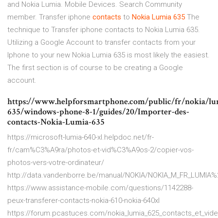
and Nokia Lumia. Mobile Devices. Search Community
member. Transfer iphone
contacts
to
Nokia
Lumia
635
The
technique to Transfer iphone contacts to Nokia Lumia 635.
Utilizing a Google Account to transfer contacts from your
Iphone to your new Nokia Lumia 635 is most likely the easiest.
The first section is of course to be creating a Google
account.
https://www.helpforsmartphone.com/public/fr/nokia/lu
635/windows-phone-8-1/guides/20/Importer-des-
contacts-Nokia-Lumia-635
https://microsoft-lumia-640-xl.helpdoc.net/fr-
fr/cam%C3%A9ra/photos-et-vid%C3%A9os-2/copier-vos-
photos-vers-votre-ordinateur/
http://data.vandenborre.be/manual/NOKIA/NOKIA_M_FR_LUMIA%
https://www.assistance-mobile.com/questions/1142288-
peux-transferer-contacts-nokia-610-nokia-640xl
https://forum.pcastuces.com/nokia_lumia_625_contacts_et_vide