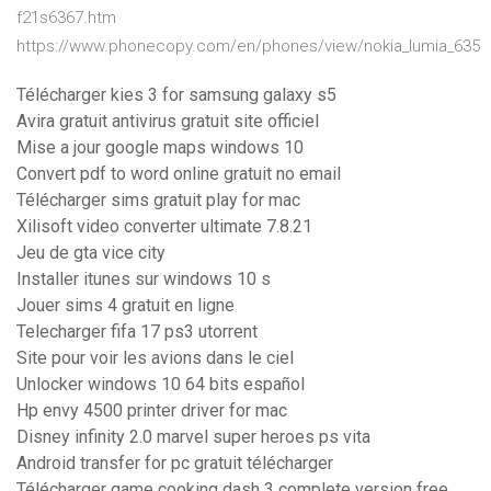
f21s6367.htm
https://www.phonecopy.com/en/phones/view/nokia_lumia_635
Télécharger kies 3 for samsung galaxy s5
Avira gratuit antivirus gratuit site officiel
Mise a jour google maps windows 10
Convert pdf to word online gratuit no email
Télécharger sims gratuit play for mac
Xilisoft video converter ultimate 7.8.21
Jeu de gta vice city
Installer itunes sur windows 10 s
Jouer sims 4 gratuit en ligne
Telecharger fifa 17 ps3 utorrent
Site pour voir les avions dans le ciel
Unlocker windows 10 64 bits español
Hp envy 4500 printer driver for mac
Disney infinity 2.0 marvel super heroes ps vita
Android transfer for pc gratuit télécharger
Télécharger game cooking dash 3 complete version free