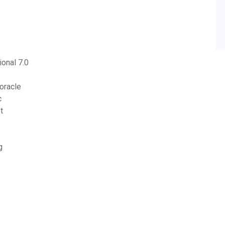
onal 7.0
oracle
c
t
g