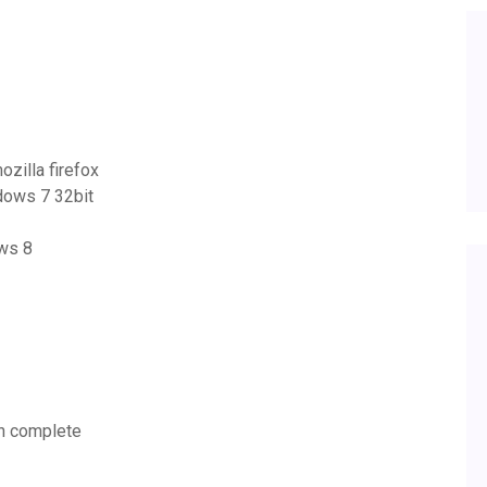
zilla firefox
ndows 7 32bit
ws 8
on complete