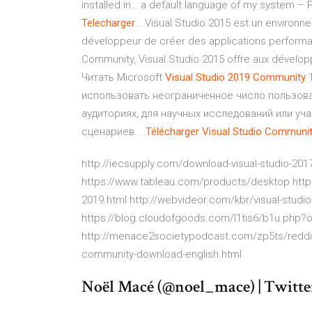
installed in… a default language of my system – 
Telecharger
… Visual Studio 2015 est un environ
développeur de créer des applications performan
Community, Visual Studio 2015 offre aux dévelop
Читать Microsoft
Visual
Studio
2019
Community
1
использовать неограниченное число пользова
аудиториях, для научных исследований или уч
сценариев...
Télécharger
Visual
Studio
Communit
http://iecsupply.com/download-visual-studio-20
https://www.tableau.com/products/desktop https
2019.html http://webvideor.com/kbr/visual-studio
https://blog.cloudofgoods.com/l1tis6/b1u.php?
http://menace2societypodcast.com/zp5ts/reddit-pr
community-download-english.html
Noël Macé (@noel_mace) | Twitte