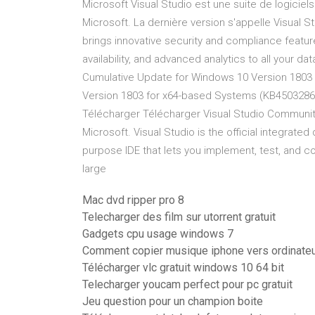
Microsoft Visual Studio est une suite de logic
Microsoft. La dernière version s'appelle Visual 
brings innovative security and compliance feature
availability, and advanced analytics to all your da
Cumulative Update for Windows 10 Version 1803 f
Version 1803 for x64-based Systems (KB4503286) 
Télécharger Télécharger Visual Studio Communit
Microsoft. Visual Studio is the official integrat
purpose IDE that lets you implement, test, and co
large
Mac dvd ripper pro 8
Telecharger des film sur utorrent gratuit
Gadgets cpu usage windows 7
Comment copier musique iphone vers ordinate
Télécharger vlc gratuit windows 10 64 bit
Telecharger youcam perfect pour pc gratuit
Jeu question pour un champion boite