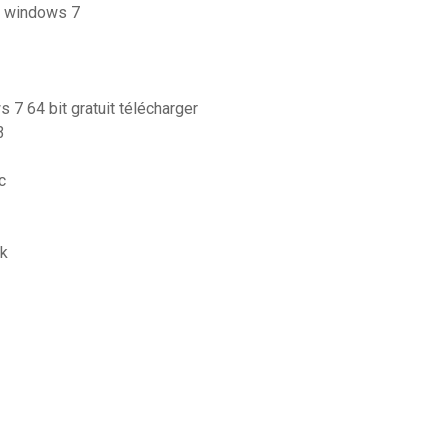
it windows 7
 7 64 bit gratuit télécharger
3
c
ck