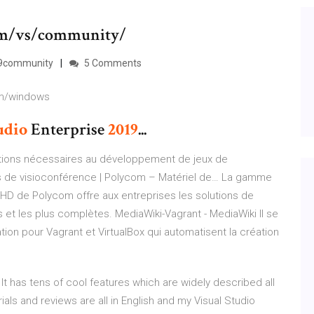
com/vs/community/
019community
5 Comments
om/windows
udio
Enterprise
2019
...
ations nécessaires au développement de jeux de
s de visioconférence | Polycom – Matériel de…
La gamme
HD de Polycom offre aux entreprises les solutions de
 et les plus complètes.
MediaWiki-Vagrant - MediaWiki
Il se
on pour Vagrant et VirtualBox qui automatisent la création
 It has tens of cool features which are widely described all
rials and reviews are all in English and my Visual Studio