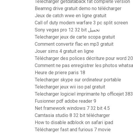
Télécharger getdataback fat complete version
Beamng drive gratuit demo no télécharger
Jeux de catch wwe en ligne gratuit
Call of duty modern warfare 3 pc split screen
Sony vegas pro 12 32 bit تحميل
Telecharger jeux de carte scopa gratuit
Comment convertir flac en mp3 gratuit
Jouer sims 4 gratuit en ligne
Télécharger des polices décriture pour word 2
Comment ne pas enregistrer les photos whatsa
Heure de priere paris 18
Telecharger skype sur ordinateur portable
Telecharger jeux wii iso pal gratuit
Telecharger logiciel imprimante hp officejet 38
Fusionner pdf adobe reader 9
Net framework windows 7 32 bit 4.5
Camtasia studio 8 32 bit télécharger
How to disable adblock on safari ipad
Télécharger fast and furious 7 movie