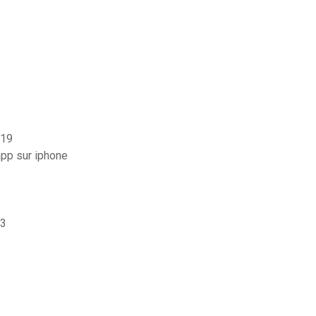
019
pp sur iphone
33