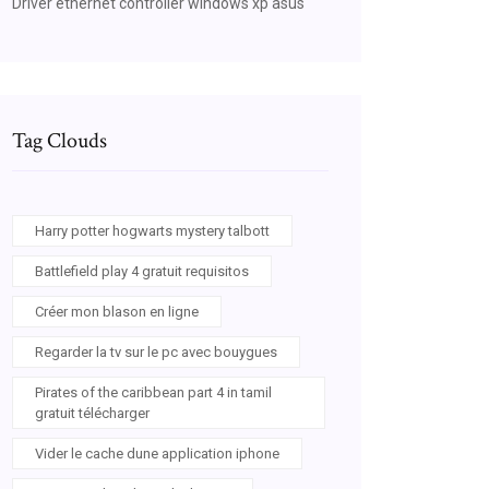
Driver ethernet controller windows xp asus
Tag Clouds
Harry potter hogwarts mystery talbott
Battlefield play 4 gratuit requisitos
Créer mon blason en ligne
Regarder la tv sur le pc avec bouygues
Pirates of the caribbean part 4 in tamil
gratuit télécharger
Vider le cache dune application iphone