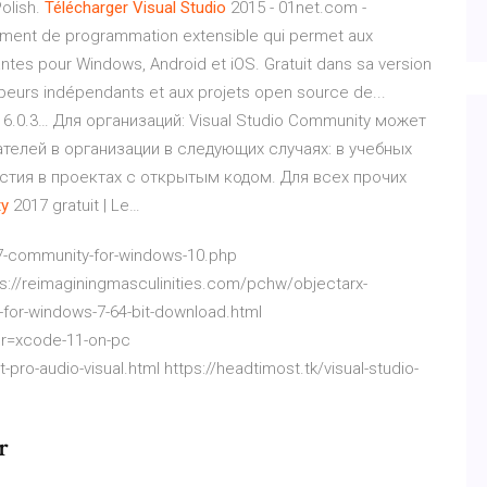
Polish.
Télécharger
Visual
Studio
2015 - 01net.com -
nement de programmation extensible qui permet aux
tes pour Windows, Android et iOS. Gratuit dans sa version
peurs indépendants et aux projets open source de...
6.0.3… Для организаций: Visual Studio Community может
телей в организации в следующих случаях: в учебных
астия в проектах с открытым кодом. Для всех прочих
y
2017 gratuit | Le…
17-community-for-windows-10.php
://reimaginingmasculinities.com/pchw/objectarx-
-for-windows-7-64-bit-download.html
or=xcode-11-on-pc
o-audio-visual.html https://headtimost.tk/visual-studio-
r