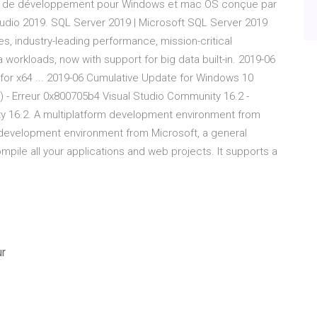
iels de développement pour Windows et mac OS conçue par
Studio 2019. SQL Server 2019 | Microsoft SQL Server 2019
s, industry-leading performance, mission-critical
ta workloads, now with support for big data built-in. 2019-06
or x64 ... 2019-06 Cumulative Update for Windows 10
- Erreur 0x800705b4 Visual Studio Community 16.2 -
y 16.2. A multiplatform development environment from
ed development environment from Microsoft, a general
mpile all your applications and web projects. It supports a
ur