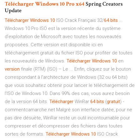
Télécharger
Windows
10
Pro
x
64
Spring Creators
Update
Télécharger
Windows
10
ISO Crack Français 32/
64
bits
...
Windows 10 Pro ISO est la version récente du système
d’exploitation de Microsoft avec toutes les nouveautés
proposées. Cette version est disponible ici en
téléchargement gratuit du fichier ISO pour profiter de toutes
les nouveautés de Windows.
Télécharger
Windows
10
en
version
finale (RTM) (ISO) – Le ... Enfin, cliquez sur le bouton
correspondant à l’architecture de Windows (32 ou 64 bits)
que vous souhaitez obtenir pour lancer le téléchargement de
l’ISO de Windows 10. Dans 99% des cas, vous aurez besoin
de la version 64 bits.
Télécharger
WinRar
64
bits
(
gratuit
) -
commentcamarche.net Malgré son interface datée, pour ne
pas dire désuète, WinRar reste un outil incontournable pour
compresser et décompresser des fichiers dans toutes
sortes de formats.
Télécharger
Windows
10
ISO Crack