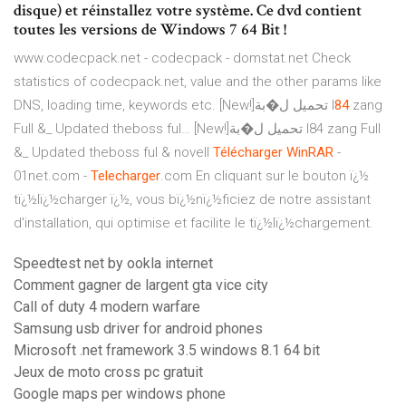
disque) et réinstallez votre système. Ce dvd contient
toutes les versions de Windows 7 64 Bit !
www.codecpack.net - codecpack - domstat.net
Check
statistics of codecpack.net, value and the other params like
DNS, loading time, keywords etc.
[New!]تحميل ل�بة I
84
zang
Full &_ Updated theboss ful…
[New!]تحميل ل�بة I84 zang Full
&_ Updated theboss ful & novell
Télécharger
WinRAR
-
01net.com -
Telecharger
.com En cliquant sur le bouton ï¿½
tï¿½lï¿½charger ï¿½, vous bï¿½nï¿½ficiez de notre assistant
d'installation, qui optimise et facilite le tï¿½lï¿½chargement.
Speedtest net by ookla internet
Comment gagner de largent gta vice city
Call of duty 4 modern warfare
Samsung usb driver for android phones
Microsoft .net framework 3.5 windows 8.1 64 bit
Jeux de moto cross pc gratuit
Google maps per windows phone