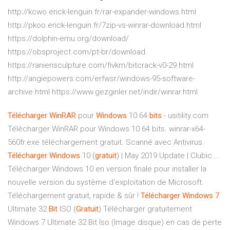
http://kcwo.erick-lenguin.fr/rar-expander-windows.html
http://pkoo.erick-lenguin.fr/7zip-vs-winrar-download.html
https://dolphin-emu.org/download/
https://obsproject.com/pt-br/download
https://ranierisculpture.com/fivkm/bitcrack-v0-29.html
http://angiepowers.com/erfwsr/windows-95-software-
archive.html https://www.gezginler.net/indir/winrar.html
Télécharger
WinRAR
pour
Windows
10 64
bits
- usitility.com
Télécharger WinRAR pour Windows 10 64 bits. winrar-x64-
560fr.exe téléchargement gratuit. Scanné avec Antivirus.
Télécharger
Windows
10 (
gratuit
) | May 2019 Update | Clubic ...
Télécharger Windows 10 en version finale pour installer la
nouvelle version du système d'exploitation de Microsoft.
Téléchargement gratuit, rapide & sûr !
Télécharger
Windows
7
Ultimate 32
Bit
ISO (
Gratuit
) Télécharger gratuitement
Windows 7 Ultimate 32 Bit Iso (Image disque) en cas de perte