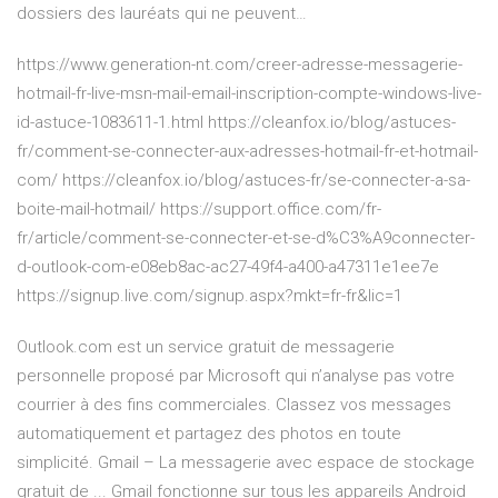
dossiers des lauréats qui ne peuvent…
https://www.generation-nt.com/creer-adresse-messagerie-
hotmail-fr-live-msn-mail-email-inscription-compte-windows-live-
id-astuce-1083611-1.html https://cleanfox.io/blog/astuces-
fr/comment-se-connecter-aux-adresses-hotmail-fr-et-hotmail-
com/ https://cleanfox.io/blog/astuces-fr/se-connecter-a-sa-
boite-mail-hotmail/ https://support.office.com/fr-
fr/article/comment-se-connecter-et-se-d%C3%A9connecter-
d-outlook-com-e08eb8ac-ac27-49f4-a400-a47311e1ee7e
https://signup.live.com/signup.aspx?mkt=fr-fr&lic=1
Outlook.com est un service gratuit de messagerie
personnelle proposé par Microsoft qui n’analyse pas votre
courrier à des fins commerciales. Classez vos messages
automatiquement et partagez des photos en toute
simplicité. Gmail – La messagerie avec espace de stockage
gratuit de ... Gmail fonctionne sur tous les appareils Android