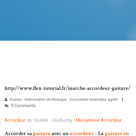
http://www.flex-tutorial.fr/marche-accordeur-guitare/
Ibanez - Instruments de Musique : Sonovente revendeur agréé
9 Comments
Accordeur
de Ukulélé - UkeBuddy |
Microphone
Accordeur
…
Accorder sa
guitare
avec un
accordeur
- La
guitare
en