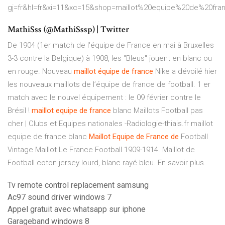
gj=fr&hl=fr&xi=11&xc=15&shop=maillot%20equipe%20de%20fra
MathiSss (@MathiSssp) | Twitter
De 1904 (1er match de l'équipe de France en mai à Bruxelles
3-3 contre la Belgique) à 1908, les "Bleus" jouent en blanc ou
en rouge. Nouveau
maillot
équipe
de
france
Nike a dévoilé hier
les nouveaux maillots de l’équipe de france de football. 1 er
match avec le nouvel équipement : le 09 février contre le
Brésil !
maillot
equipe
de
france
blanc Maillots Football pas
cher | Clubs et Equipes nationales -Radiologie-thiais.fr maillot
equipe de france blanc
Maillot
Equipe
de
France
de
Football
Vintage Maillot Le France Football 1909-1914. Maillot de
Football coton jersey lourd, blanc rayé bleu. En savoir plus.
Tv remote control replacement samsung
Ac97 sound driver windows 7
Appel gratuit avec whatsapp sur iphone
Garageband windows 8