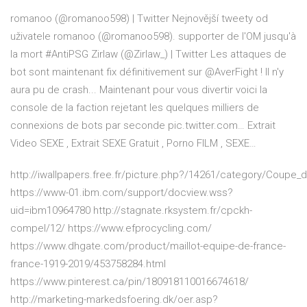
romanoo (@romanoo598) | Twitter
Nejnovější tweety od
uživatele romanoo (@romanoo598). supporter de l'OM jusqu'à
la mort #AntiPSG
Zirlaw (@Zirlaw_) | Twitter
Les attaques de
bot sont maintenant fix définitivement sur @AverFight ! Il n'y
aura pu de crash... Maintenant pour vous divertir voici la
console de la faction rejetant les quelques milliers de
connexions de bots par seconde pic.twitter.com…
Extrait
Video SEXE , Extrait SEXE Gratuit , Porno FILM , SEXE…
http://iwallpapers.free.fr/picture.php?/14261/category/Coupe
https://www-01.ibm.com/support/docview.wss?
uid=ibm10964780 http://stagnate.rksystem.fr/cpckh-
compel/12/ https://www.efprocycling.com/
https://www.dhgate.com/product/maillot-equipe-de-france-
france-1919-2019/453758284.html
https://www.pinterest.ca/pin/180918110016674618/
http://marketing-markedsfoering.dk/oer.asp?