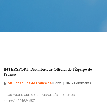
INTERSPORT Distributeur Officiel de l’Équipe de
France
Maillot
équipe
de
France
de
rugby
7 Comments
https://apps.apple.com/us/app/simplechess-
online/id394634657