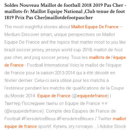
Soldes Nouveau Maillot de football 2018 2019 Pas Cher -
maillots-fr: Maillot Equipe National ,Club tenue de foot
1819 Prix Pas Cher|maillotdefootpascher
The most insightful stories about
Maillot
Equipe
De
France
–
Medium Discover smart, unique perspectives on Maillot
Equipe De France and the topics that matter most to you like
brazil soccer jersey, jerseys world cup 2018, maillot de foot
pas cher, and psg soccer jersey. Tous les
maillots
de
l'
équipe
de
France
- Football International Voici le maillot de l’équipe
de France pour la saison 2013-2014 qui a été dévoilé en
février dernier. Celui-ci sera utilisé pour les matchs à
l’extérieur pendant les matchs de qualifications de la Coupe
du Monde 2014.
Equipe
de
France
(@
equipedefrance
) |
Твиттер Последние твиты от Equipe de France ⭐⭐
(@equipedefrance). Compte des Équipes de France de
Football #FiersdetreBleus #FiersdetreBleues / Twitter
maillot
équipe
de
france
sportif. Купить эту готовую... | Adobe Stock