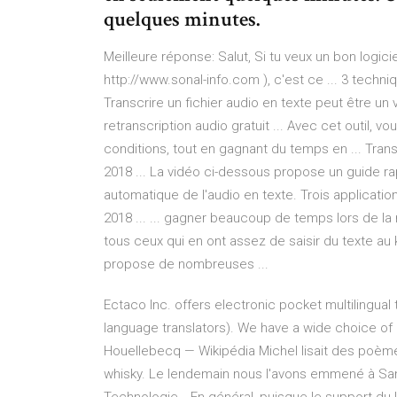
quelques minutes.
Meilleure réponse: Salut, Si tu veux un bon logici
http://www.sonal-info.com ), c'est ce ... 3 techni
Transcrire un fichier audio en texte peut être un vr
retranscription audio gratuit ... Avec cet outil, v
conditions, tout en gagnant du temps en ... Transc
2018 ... La vidéo ci-dessous propose un guide rapi
automatique de l'audio en texte. Trois application
2018 ... ... gagner beaucoup de temps lors de la r
tous ceux qui en ont assez de saisir du texte au k
propose de nombreuses ...
Ectaco Inc. offers electronic pocket multilingual t
language translators). We have a wide choice of
Houellebecq — Wikipédia
Michel lisait des poèm
whisky. Le lendemain nous l'avons emmené à Sanc