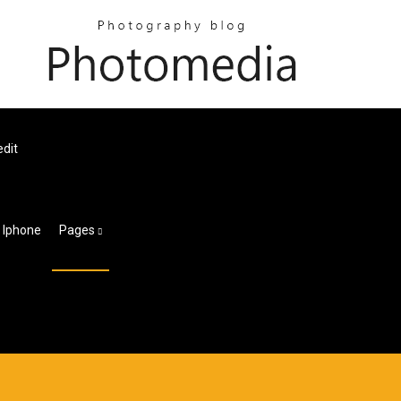
edit
 Iphone
Pages