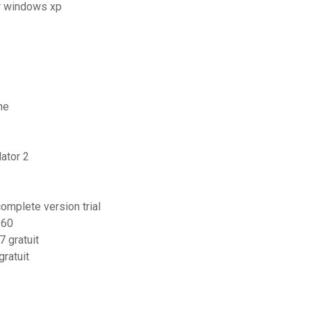
or windows xp
ne
ator 2
complete version trial
360
 gratuit
ratuit