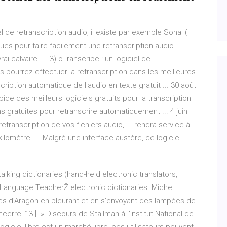
el de retranscription audio, il existe par exemple Sonal (
ques pour faire facilement une retranscription audio
ai calvaire. ... 3) oTranscribe : un logiciel de
ous pourrez effectuer la retranscription dans les meilleures
ription automatique de l'audio en texte gratuit ... 30 août
de des meilleurs logiciels gratuits pour la transcription
s gratuites pour retranscrire automatiquement ... 4 juin
etranscription de vos fichiers audio, ... rendra service à
ilomètre. ... Malgré une interface austère, ce logiciel
alking dictionaries (hand-held electronic translators,
 Language TeacherŽ electronic dictionaries.
Michel
es d’Aragon en pleurant et en s’envoyant des lampées de
erre [13 ]. »
Discours de Stallman à l'Institut National de