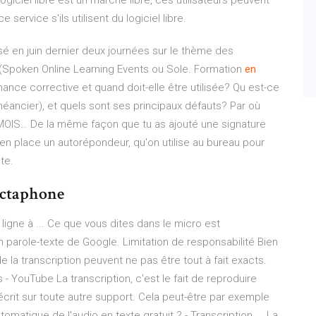
ogiciel libre est un marché libre, ces utilisateurs peuvent
 service s'ils utilisent du logiciel libre.
sé en juin dernier deux journées sur le thème des
 (Spoken Online Learning Events ou Sole.
Formation
en
ance corrective et quand doit-elle être utilisée? Qu est-ce
éancier), et quels sont ses principaux défauts?
Par où
 MOIS…
De la même façon que tu as ajouté une signature
e en place un autorépondeur, qu'on utilise au bureau pour
te.
ictaphone
ligne à ... Ce que vous dites dans le micro est
 parole-texte de Google. Limitation de responsabilité Bien
e la transcription peuvent ne pas être tout à fait exacts.
ts - YouTube La transcription, c’est le fait de reproduire
crit sur toute autre support. Cela peut-être par exemple
tomatique de l'audio en texte gratuit ? - Transcription ... La