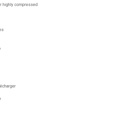
er highly compressed
es
e
lécharger
e