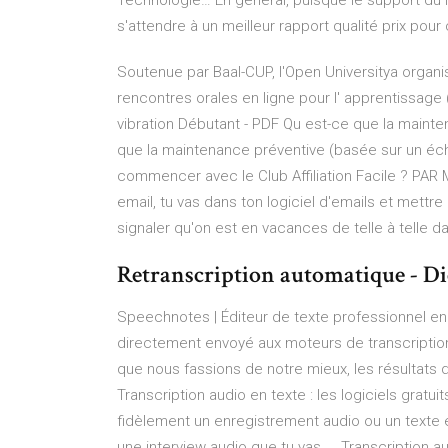
Technologie…
En général, puisque le support du l
s'attendre à un meilleur rapport qualité prix pour ce
Soutenue par Baal-CUP, l'Open Universitya organi
rencontres orales en ligne pour l' apprentissage
vibration Débutant - PDF
Qu est-ce que la mainten
que la maintenance préventive (basée sur un éch
commencer avec le Club Affiliation Facile ? PAR
email, tu vas dans ton logiciel d'emails et mettr
signaler qu'on est en vacances de telle à telle da
Retranscription automatique - D
Speechnotes | Éditeur de texte professionnel en 
directement envoyé aux moteurs de transcription
que nous fassions de notre mieux, les résultats d
Transcription audio en texte : les logiciels gratui
fidèlement un enregistrement audio ou un texte é
une interview audio que tu vas ... Transcription au