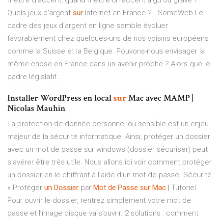
mettre d’accent, quand mettre un accent aigu ou grave ?
Quels jeux d'argent
sur
Internet en France ? - SomeWeb
Le
cadre des jeux d’argent en ligne semble évoluer
favorablement chez quelques-uns de nos voisins européens
comme la Suisse et la Belgique. Pouvons-nous envisager la
même chose en France dans un avenir proche ? Alors que le
cadre législatif…
Installer WordPress en local
sur
Mac avec MAMP |
Nicolas Mauhin
La protection de donnée personnel ou sensible est un enjeu
majeur de la sécurité informatique. Ainsi, protéger un dossier
avec un mot de passe sur windows (dossier sécuriser) peut
s’avérer être très utile. Nous allons ici voir comment protéger
un dossier en le chiffrant à l’aide d’un mot de passe. Sécurité
» Protéger
un
Dossier
par
Mot
de
Passe
sur
Mac
| Tutoriel
Pour ouvrir le dossier, rentrez simplement votre mot de
passe et l’image disque va s’ouvrir. 2 solutions : comment