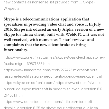
new contacts as nonsense list provided from ... Skype -
Wikipedia
Skype is a telecommunications application that
specializes in providing video chat and voice .... In July
2016, Skype introduced an early Alpha version of a new
Skype for Linux client, built with WebRTC ... It was not
well received, with numerous "1 star" reviews and
complaints that the new client broke existing
functionality.
https://www.zdnet.fr/actualites/skype-8-pas-d-echappatoire-il-
faudra-migrer-39871333.htm
https://www.numerama.com/tech/277425-microsoft-veut-
rassurer-les-utilisateurs-mecontents-du-nouveau-skype.html
https://skype.en.softonic.com/ https://www.silicon.fr/version-
bureau-de-skype-microsoft-la-modernise-avec-la-version-8-0-
214551.html
https://www.dominicdesbiens.com/articles/microsoft-
devoile-la-version-8-25-de-skype-pour-ordinateur-quelle-va-