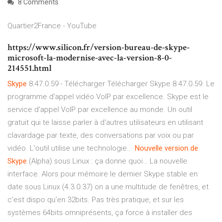
8 Comments
Quartier2France - YouTube
https://www.silicon.fr/version-bureau-de-skype-
microsoft-la-modernise-avec-la-version-8-0-
214551.html
Skype
8.47.0.59 - Télécharger Télécharger Skype 8.47.0.59. Le
programme d'appel vidéo VoIP par excellence. Skype est le
service d'appel VoIP par excellence au monde. Un outil
gratuit qui te laisse parler à d'autres utilisateurs en utilisant
clavardage par texte, des conversations par voix ou par
vidéo. L'outil utilise une technologie...
Nouvelle
version
de
Skype
(Alpha) sous Linux : ça donne quoi… La nouvelle
interface. Alors pour mémoire le dernier Skype stable en
date sous Linux (4.3.0.37) on a une multitude de fenêtres, et
c'est dispo qu'en 32bits. Pas très pratique, et sur les
systèmes 64bits omniprésents, ça force à installer des