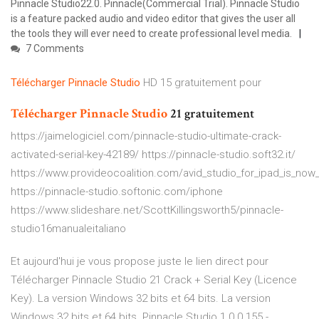
Pinnacle Studio22.0. Pinnacle(Commercial Trial). Pinnacle Studio
is a feature packed audio and video editor that gives the user all
the tools they will ever need to create professional level media.
7 Comments
Télécharger
Pinnacle
Studio
HD 15 gratuitement pour
Télécharger
Pinnacle
Studio
21 gratuitement
https://jaimelogiciel.com/pinnacle-studio-ultimate-crack-
activated-serial-key-42189/ https://pinnacle-studio.soft32.it/
https://www.provideocoalition.com/avid_studio_for_ipad_is_now_
https://pinnacle-studio.softonic.com/iphone
https://www.slideshare.net/ScottKillingsworth5/pinnacle-
studio16manualeitaliano
Et aujourd'hui je vous propose juste le lien direct pour
Télécharger Pinnacle Studio 21 Crack + Serial Key (Licence
Key). La version Windows 32 bits et 64 bits. La version
Windows 32 bits et 64 bits. Pinnacle Studio 1.0.0.155 -