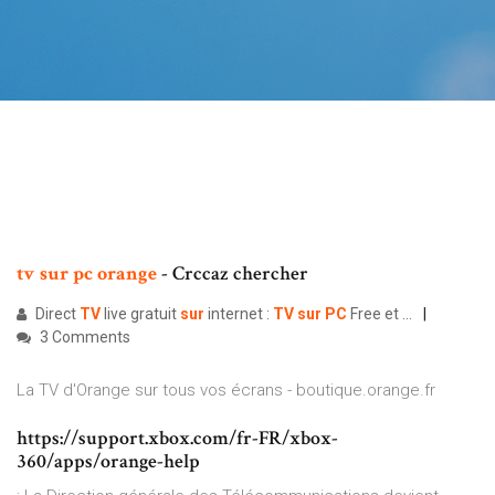
tv
sur
pc
orange
- Crccaz chercher
Direct
TV
live gratuit
sur
internet :
TV
sur
PC
Free et ...
3 Comments
La TV d'Orange sur tous vos écrans - boutique.orange.fr
https://support.xbox.com/fr-FR/xbox-
360/apps/orange-help