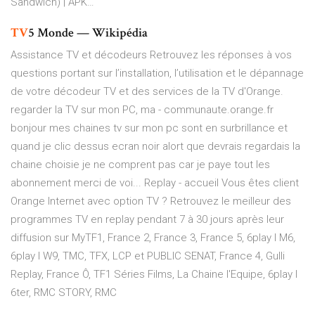
Sandwich) | APK…
TV
5 Monde — Wikipédia
Assistance TV et décodeurs Retrouvez les réponses à vos
questions portant sur l’installation, l’utilisation et le dépannage
de votre décodeur TV et des services de la TV d'Orange.
regarder la TV sur mon PC, ma - communaute.orange.fr
bonjour mes chaines tv sur mon pc sont en surbrillance et
quand je clic dessus ecran noir alort que devrais regardais la
chaine choisie je ne comprent pas car je paye tout les
abonnement merci de voi... Replay - accueil Vous êtes client
Orange Internet avec option TV ? Retrouvez le meilleur des
programmes TV en replay pendant 7 à 30 jours après leur
diffusion sur MyTF1, France 2, France 3, France 5, 6play I M6,
6play I W9, TMC, TFX, LCP et PUBLIC SENAT, France 4, Gulli
Replay, France Ô, TF1 Séries Films, La Chaine l'Equipe, 6play I
6ter, RMC STORY, RMC