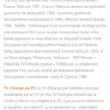
: La Direction générale des Télécommunications devient
France Télécom 1991 : France Télécom devient un exploitant
autonome de droit public 1993 : nouveaux grades de
fonctionnaires-reclassification 1994 : Microtel devient Orange
1996…
Netflix - Télécharger
Il est recommandé d'utiliser plutôt
une connexion Wi-Fi pour ne pas monopoliser toute votre
bande passante si vous êtes sur un dispositif mobile.
Free
Découvrez les nouvelles offres Freebox One et Freebox
Delta, disponibles dès maintenant. Internet ADSL2+, VDSL 2
ou Fibre optique, Téléphonie, Télévision...
TV
5 Monde —
Wikipédia
TV5 Monde (stylisé « TV5Monde »), initialement
baptisée TV5, est une chaîne de télévision généraliste
francophone internationale créée le 2 janvier 1984.
TV
d'
Orange
sur
PC
La TV d'Orange par Satellite n'est pas
visualisable sur un PC (le flux TV n’est pas présent sur la
LiveBox).Même non éligible à la HD, vous pourrez néanmoins
la visualiser sur votre PC si, et seulement si, - votre débit