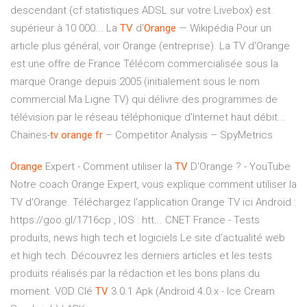
descendant (cf statistiques ADSL sur votre Livebox) est
supérieur à 10 000... La
TV
d'
Orange
— Wikipédia Pour un
article plus général, voir Orange (entreprise). La TV d'Orange
est une offre de France Télécom commercialisée sous la
marque Orange depuis 2005 (initialement sous le nom
commercial Ma Ligne TV) qui délivre des programmes de
télévision par le réseau téléphonique d'Internet haut débit...
Chaines-
tv
.
orange
.
fr
– Competitor Analysis – SpyMetrics
Orange
Expert - Comment utiliser la
TV
D'Orange ? - YouTube
Notre coach Orange Expert, vous explique comment utiliser la
TV d'Orange. Téléchargez l'application Orange TV ici Android :
https://goo.gl/1716cp , IOS : htt...
CNET France - Tests
produits, news high tech et logiciels
Le site d’actualité web
et high tech. Découvrez les derniers articles et les tests
produits réalisés par la rédaction et les bons plans du
moment.
VOD Clé
TV
3.0.1 Apk (Android 4.0.x - Ice Cream